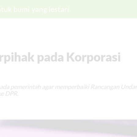
tuk bumi yang lestari
pihak pada Korporasi
pada pemerintah agar memperbaiki Rancangan Unda
ke DPR.