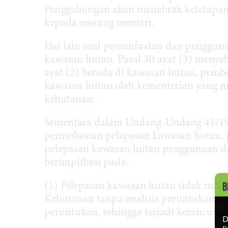
Penggabungan akan menabrak ketetapan i
kepada seorang menteri.
Hal lain soal pemanfaatan dan penggun
kawasan hutan. Pasal 30 ayat (3) meny
ayat (2) berada di kawasan hutan, pemb
kawasan hutan oleh kementerian yang m
kehutanan.
Sementara dalam Undang-Undang 41/199
permohonan pelepasan kawasan hutan, pa
pelepasan kawasan hutan penggunaan da
berimplikasi pada:
(1) Pelepasan kawasan hutan tidak mun
B
Kehutanan tanpa analisis peruntukan 
peruntukan, sehingga terjadi kerancua
D