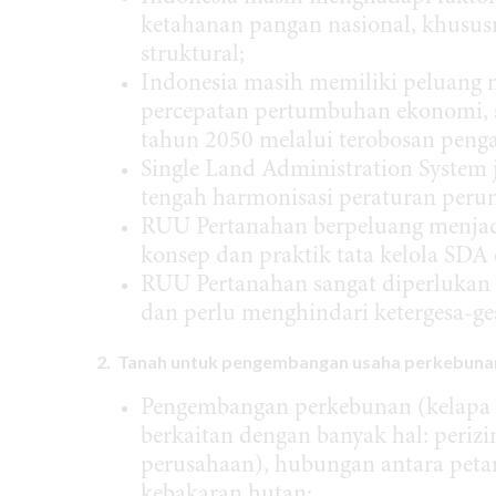
ketahanan pangan nasional, khususn
struktural;
Indonesia masih memiliki peluang 
percepatan pertumbuhan ekonomi, 
tahun 2050 melalui terobosan penga
Single Land Administration System 
tengah harmonisasi peraturan per
RUU Pertanahan berpeluang menjadi p
konsep dan praktik tata kelola SDA
RUU Pertanahan sangat diperluka
dan perlu menghindari ketergesa-ge
2. Tanah untuk pengembangan usaha perkebuna
Pengembangan perkebunan (kelapa 
berkaitan dengan banyak hal: periz
perusahaan), hubungan antara petan
kebakaran hutan;