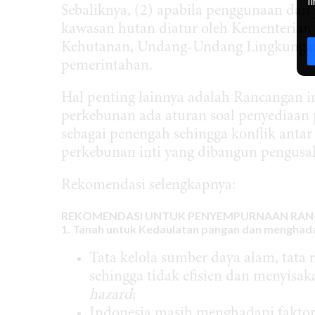
l
Sebaliknya, (2) apabila penggunaan dan
kawasan hutan diatur oleh Kementeria
Kehutanan, Undang-Undang Lingkungan,
pemerintahan.
Hal penting lainnya adalah Rancangan i
perkebunan ada aturan soal penyediaan p
sebagai penengah sehingga konflik anta
perkebunan inti yang dibangun pengusah
Rekomendasi selengkapnya:
REKOMENDASI UNTUK PENYEMPURNAAN RA
1. Tanah untuk Kedaulatan pangan dan menghadap
Tata kelola sumber daya alam, tata 
sehingga tidak efisien dan menyis
hazard
;
Indonesia masih menghadapi faktor