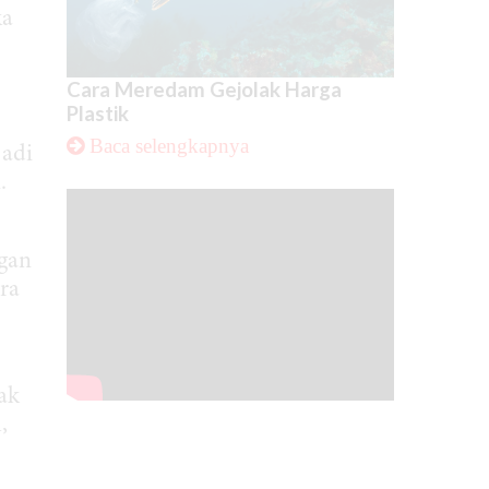
ka
Cara Meredam Gejolak Harga
Plastik
Baca selengkapnya
jadi
.
gan
ra
ak
,