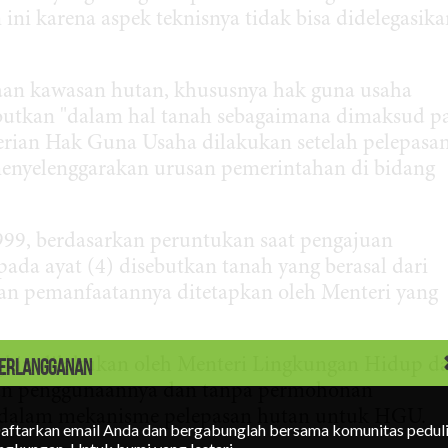
ni karena aspek teknisnya tidak bisa didelegasika
aan kawasan hutan, khususnya hak guna usaha
ebutkan "dalam hal tanah sebagaimana dimaksud p
erian Hak Guna Usaha dilakukan setelah pelepasa
enyelenggarakan urusan pemerintahan di bidang
9, berdasarkan peruntukan saat pengajuan
da ayat (4) disebutkan tanah yang berasal dari
n pemanfaatannya ditetapkan oleh Menteri yang
gkin dilakukan oleh Menteri Lingkungan Hidup d
ERLANGGANAN
dan penggunaannya dan tanpa permohonan
n dalam mekanisme pelepasan hutan untuk HGU.
aftarkan email Anda dan bergabunglah bersama komunitas pedul