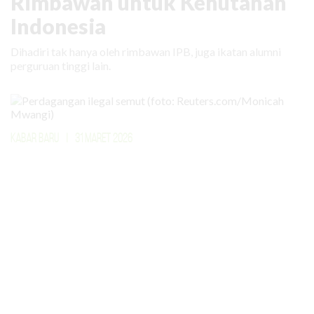
Rimbawan untuk Kehutanan
Indonesia
Dihadiri tak hanya oleh rimbawan IPB, juga ikatan alumni
perguruan tinggi lain.
KABAR BARU
|
31 MARET 2026
Bahkan Semut Menjadi Target
Perdagangan Ilegal
Lebih dari 5.000 ekor semut diperdagangkan secara ilegal
dengan nilai lebih dari Rp 100 juta. Buat apa?
Media Sosial