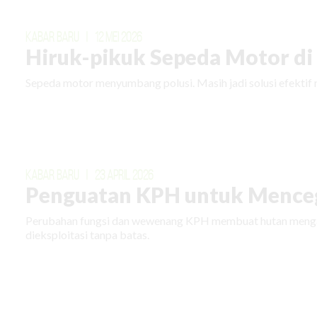
KABAR BARU
|
12 MEI 2026
Hiruk-pikuk Sepeda Motor di E
Sepeda motor menyumbang polusi. Masih jadi solusi efektif 
KABAR BARU
|
23 APRIL 2026
Penguatan KPH untuk Menceg
Perubahan fungsi dan wewenang KPH membuat hutan mengal
dieksploitasi tanpa batas.