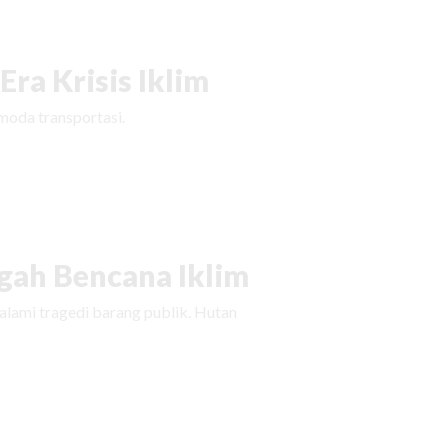
ra Krisis Iklim
moda transportasi.
ah Bencana Iklim
ami tragedi barang publik. Hutan