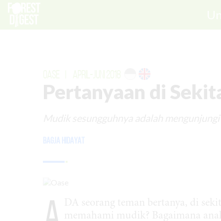
Un
OASE
|
APRIL-JUNI 2018
Pertanyaan di Sekit
Mudik sesungguhnya adalah mengunjungi 
Bagja Hidayat
A
DA seorang teman bertanya, di seki
memahami mudik? Bagaimana anak