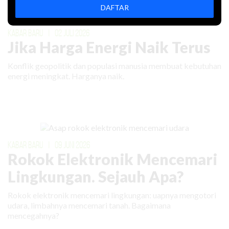
DAFTAR
KABAR BARU
|
02 JULI 2026
Jika Harga Energi Naik Terus
Konflik geopolitik dan populasi manusia membuat kebutuhan
energi meningkat. Harganya naik.
KABAR BARU
|
09 JUNI 2026
Rokok Elektronik Mencemari
Lingkungan. Sejauh Apa?
Rokok elektronik mencemari lingkungan: uapnya mengotori
udara, limbahnya mencemari tanah. Bagaimana
mencegahnya?