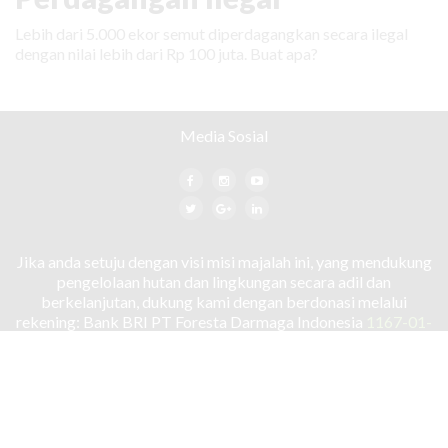
Lebih dari 5.000 ekor semut diperdagangkan secara ilegal
dengan nilai lebih dari Rp 100 juta. Buat apa?
Media Sosial
Jika anda setuju dengan visi misi majalah ini, yang mendukung
pengelolaan hutan dan lingkungan secara adil dan
berkelanjutan, dukung kami dengan berdonasi melalui
rekening: Bank BRI PT Foresta Darmaga Indonesia
1167-01-
000-218-561
TENTANG KAMI
HUBUNGI KAMI
PEDOMAN MEDIA SIBER
KEBIJAKAN PRIVASI
© 2020 ForestDigest.com. Hak Cipta dilindungi Undang-undang.