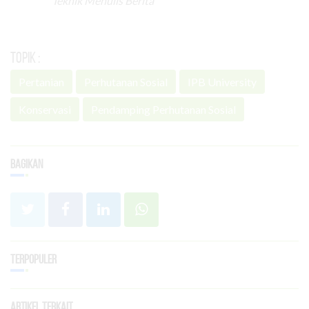
Teknik Menulis Berita
Topik :
Pertanian
Perhutanan Sosial
IPB University
Konservasi
Pendamping Perhutanan Sosial
Bagikan
Terpopuler
Artikel Terkait