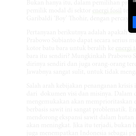
l
Bukan hanya itu, dalam pemilihan presi
pemilik modal di sektor
energi fosil
term
Garibaldi ‘Boy’ Thohir, dengan percay
Pertanyaan berikutnya adalah apakah da
Prabowo Subianto dapat secara serius m
kotor batu bara untuk beralih ke
energi 
bara itu sendiri? Mungkinkah Prabowo
dirinya sendiri dan juga orang-orang terd
Jawabnya sangat sulit, untuk tidak meng
Salah arah kebijakan penanganan krisis
dari dokumen visi dan misinya. Dalam 
mengemukakan akan memprioritaskan ener
berbasis sawit ini sangat problematik. En
mendorong ekspansi sawit dalam hutan s
akan meningkat. Jika itu terjadi, buk
juga menempatkan Indonesia sebagai pe