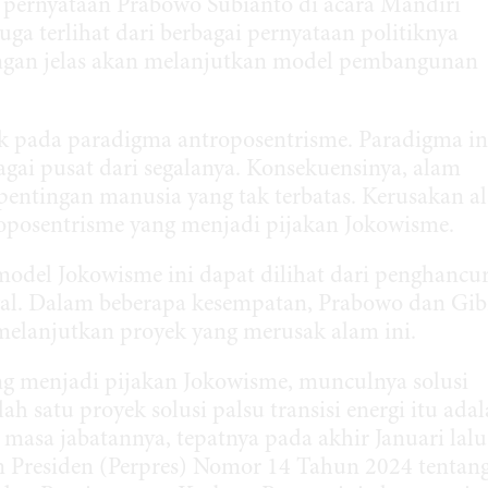
 pernyataan Prabowo Subianto di acara Mandiri
a terlihat dari berbagai pernyataan politiknya
engan jelas akan melanjutkan model pembangunan
 pada paradigma antroposentrisme. Paradigma in
ai pusat dari segalanya. Konsekuensinya, alam
ntingan manusia yang tak terbatas. Kerusakan a
oposentrisme yang menjadi pijakan Jokowisme.
odel Jokowisme ini dapat dilihat dari penghancu
agal. Dalam beberapa kesempatan, Prabowo dan Gi
 melanjutkan proyek yang merusak alam ini.
g menjadi pijakan Jokowisme, munculnya solusi
lah satu proyek solusi palsu transisi energi itu ada
masa jabatannya, tepatnya pada akhir Januari lalu
n Presiden (Perpres) Nomor 14 Tahun 2024 tentan