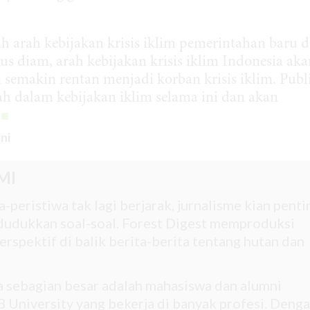
h arah kebijakan krisis iklim pemerintahan baru d
us diam, arah kebijakan krisis iklim Indonesia aka
n semakin rentan menjadi korban krisis iklim. Publ
ah dalam kebijakan iklim selama ini dan akan
ini
MI
-peristiwa tak lagi berjarak, jurnalisme kian penti
udukkan soal-soal. Forest Digest memproduksi
rspektif di balik berita-berita tentang hutan dan
na sebagian besar adalah mahasiswa dan alumni
 University yang bekerja di banyak profesi. Deng