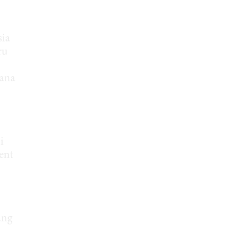
sia
ru
cana
i
ent
ang