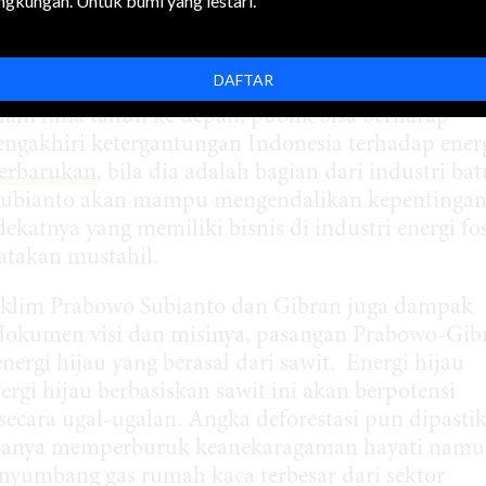
ingkungan. Untuk bumi yang lestari.
den lalu, Prabowo juga mendapat dukungan dari p
asuk batu bara. Bahkan bos perusahaan batu bara
a diri menyatakan dukungan kepada Prabowo Subia
DAFTAR
lam lima tahun ke depan, publik bisa berharap
engakhiri ketergantungan Indonesia terhadap ener
terbarukan
, bila dia adalah bagian dari industri bat
 Subianto akan mampu mengendalikan kepentinga
ekatnya yang memiliki bisnis di industri energi fos
atakan mustahil.
 iklim Prabowo Subianto dan Gibran juga dampak
dokumen visi dan misinya, pasangan Prabowo-Gib
gi hijau yang berasal dari sawit. Energi hijau
ergi hijau berbasiskan sawit ini akan berpotensi
ecara ugal-ugalan. Angka deforestasi pun dipasti
an hanya memperburuk keanekaragaman hayati nam
nyumbang gas rumah kaca terbesar dari sektor