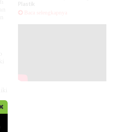
di
Plastik
aan
Baca selengkapnya
in
o
ki
iki
PD
.
i