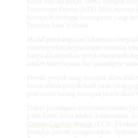
benar. Hal itu bukan hanya nampak dari
Investment Forum (MIF) 2024, namun jug
lainnya di berbagai kesempatan yang d
Presiden Joko Widodo.
Model pembangunan Jokowisme berpijak
menempatkan kepentingan manusia sebag
hanya ditempatkan untuk memenuhi kepe
adalah keniscayaan dari paradigma antr
Proyek-proyek yang merusak alam dari m
hutan untuk proyek food estate yang g
pun secara terang-terangan justru akan
Dalam paradigma antroposentrisme, yan
palsu krisis iklim adalah keniscayaan. Sa
Carbon Capture Storage
(CCS). Di akhir 
Presiden Jokowi mengeluarkan Peratura