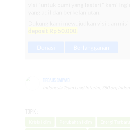
visi "untuk bumi yang lestari" kami in
yang adil dan berkelanjutan.
Dukung kami mewujudkan visi dan misi
deposit Rp 50.000.
Donasi
Berlangganan
Firdaus Cahyadi
Indonesia Team Lead Interim, 350.org Indon
Topik :
Krisis Iklim
Perubahan Iklim
Energi Terbar