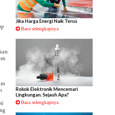
a
Jika Harga Energi Naik Terus
up
Baca selengkapnya
hkan
ium
ram
Rokok Elektronik Mencemari
m
Lingkungan. Sejauh Apa?
,
Baca selengkapnya
00
i
ng