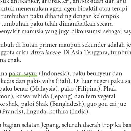
uk antikanker, antibakteri, antioksidan dan anti
untuk menemukan agen-agen bioaktif atau terapi
k tumbuhan paku dibanding dengan kelompok
s tumbuhan paku telah dimanfaatkan secara
 penyakit manusia yang juga dikonsumsi sebagai say
umbuh di hutan primer maupun sekunder adalah je
anggota suku
Athyriaceae
. Di Asia Tenggara, tumbu
ena enak.
nama
paku sayur
(Indonesia), paku beunyeur dan
edis dan pakis wilis (Bali). Di luar negeri paku s
aku benar (Malaysia), pako (Filipina), Phak
mon), kuwareshida (Jepang) dan fern vegetal
e shak, paloi Shak (Bangladesh), guo gou cai jue
(Prancis), linguda, kothira (India).
n bagian selatan Jepang, seluruh daerah tropika ba