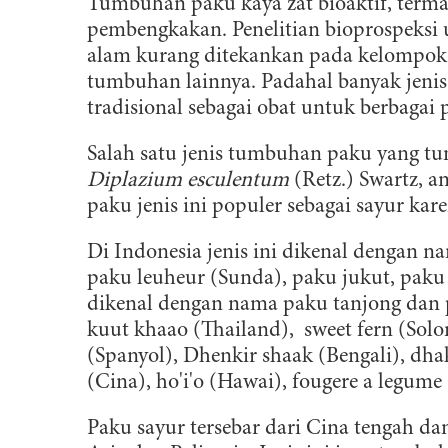
Tumbuhan paku kaya zat bioaktif, termas
pembengkakan. Penelitian bioprospeksi 
alam kurang ditekankan pada kelompo
tumbuhan lainnya. Padahal banyak jeni
tradisional sebagai obat untuk berbagai
Salah satu jenis tumbuhan paku yang t
Diplazium esculentum
(Retz.) Swartz, 
paku jenis ini populer sebagai sayur kar
Di Indonesia jenis ini dikenal dengan 
paku leuheur (Sunda), paku jukut, paku k
dikenal dengan nama paku tanjong dan p
kuut khaao (Thailand), sweet fern (Solo
(Spanyol), Dhenkir shaak (Bengali), dhak
(Cina), ho'i'o (Hawai), fougere a legume 
Paku sayur tersebar dari Cina tengah da