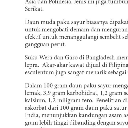
Asia dan Polinesia. Jenis ini juga tumbuh
Serikat.
Daun muda paku sayur biasanya dipakai
untuk mengobati demam dan mengurangi 
efektif untuk menanggulangi sembelit seb
gangguan perut.
Suku Wera dan Garo di Bangladesh mem
lepra. Akar-akar kawat dijual di Filip
esculentum juga sangat menarik sebagai
Dalam 100 gram daun paku sayur mengan
lemak, 3,9 gram karbohidrat, 1,2 gram s
kalsium, 1,2 miligram fero. Penelitian
B
askorbat dari 100 gram daun paku satur 
India, menunjukkan kandungan asam ask
D
gram lebih tinggi dibanding dengan say