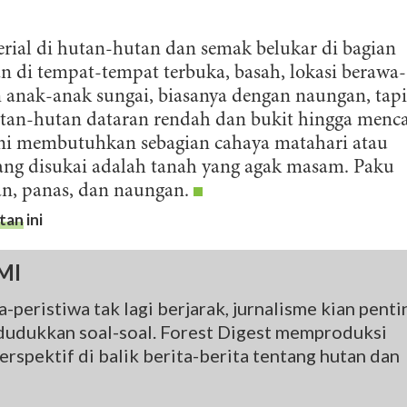
ingkungan. Untuk bumi yang lestari.
ial di hutan-hutan dan semak belukar di bagian
DAFTAR
an di tempat-tempat terbuka, basah, lokasi berawa-
an anak-anak sungai, biasanya dengan naungan, tapi
hutan-hutan dataran rendah dan bukit hingga menc
 ini membutuhkan sebagian cahaya matahari atau
ang disukai adalah tanah yang agak masam. Paku
n, panas, dan naungan.
tan
ini
MI
-peristiwa tak lagi berjarak, jurnalisme kian penti
udukkan soal-soal. Forest Digest memproduksi
rspektif di balik berita-berita tentang hutan dan