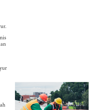
ur.
nis
han
ayur
sah