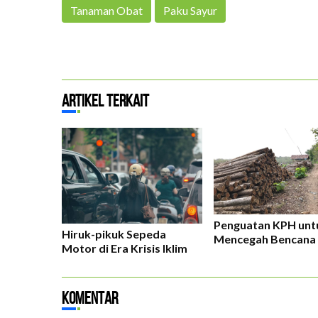
Tanaman Obat
Paku Sayur
Artikel Terkait
Penguatan KPH unt
Hiruk-pikuk Sepeda
Mencegah Bencana 
Motor di Era Krisis Iklim
Komentar