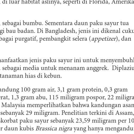
 di luar habitat aslinya, seperti di Florida, Amerik
 sebagai bumbu. Sementara daun paku sayur tua
bau badan. Di Bangladesh, jenis ini dikenal cuk
agai purgatif, pembangkit selera (
appetizer
), dan
anfaatkan jenis paku sayur ini untuk menyembu
ina sebagai media untuk menanam anggrek. Diplaz
 tanaman hias di kebun.
dung 100 gram air, 3,1 gram protein, 0,3 gram
erat, 1,3 gram abu, 115 miligram pospor, 22 milig
 di Malaysia memperlihatkan bahwa kandungan asa
ERLANGGANAN
sebanyak 29 miligram. Penelitian terkini di Assam
orbat paku sayur sebanyak 23,59 miligram per 1
aftarkan email Anda dan bergabunglah bersama komunitas pedul
ur daun kubis
Brassica nigra
yang hanya mengandu