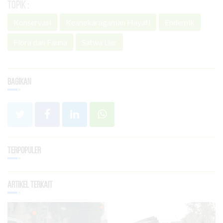
Topik :
Konservasi
Keanekaragaman Hayati
Endemik
Flora dan Fauna
Satwa Liar
Bagikan
Terpopuler
Artikel Terkait