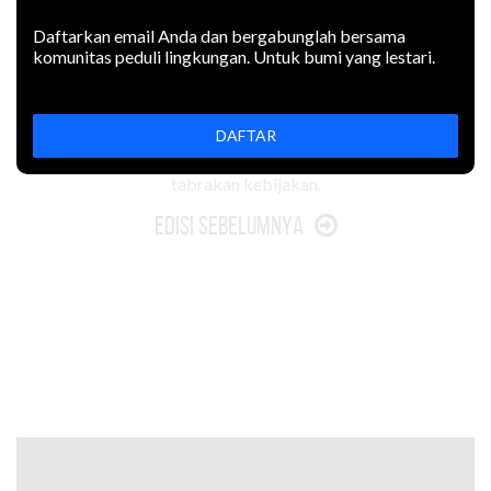
Daftarkan email Anda dan bergabunglah bersama
komunitas peduli lingkungan. Untuk bumi yang lestari.
Mangrove dan padang lamun
menyimpan karbon biru yang
DAFTAR
menentukan keberhasilan
mitigasi iklim. Terancam
tabrakan kebijakan.
Edisi Sebelumnya