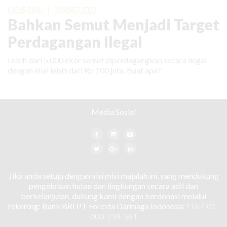
KABAR BARU
|
31 MARET 2026
Bahkan Semut Menjadi Target
Perdagangan Ilegal
Lebih dari 5.000 ekor semut diperdagangkan secara ilegal
dengan nilai lebih dari Rp 100 juta. Buat apa?
Media Sosial
Jika anda setuju dengan visi misi majalah ini, yang mendukung
pengelolaan hutan dan lingkungan secara adil dan
berkelanjutan, dukung kami dengan berdonasi melalui
rekening: Bank BRI PT Foresta Darmaga Indonesia
1167-01-
000-218-561