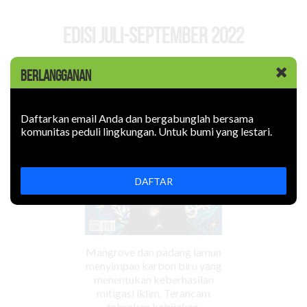
EDISI Juli-September 2022
BERLANGGANAN
Daftarkan email Anda dan bergabunglah bersama
komunitas peduli lingkungan. Untuk bumi yang lestari.
DAFTAR
Mangrove dan padang lamun
menyimpan karbon biru yang
menentukan keberhasilan
mitigasi iklim. Terancam
tabrakan kebijakan.