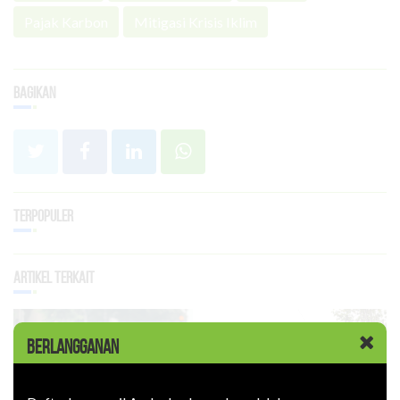
Pajak Karbon
Mitigasi Krisis Iklim
Bagikan
Terpopuler
Artikel Terkait
BERLANGGANAN