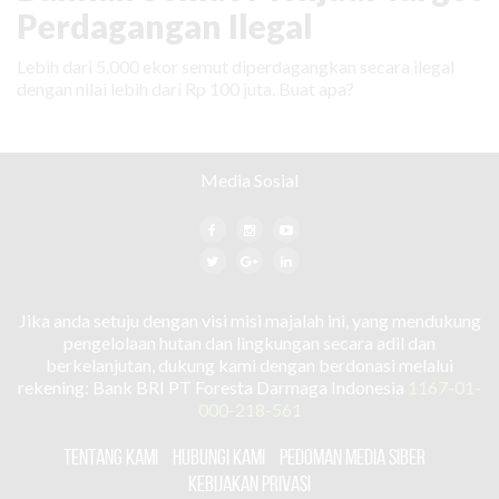
Perdagangan Ilegal
Lebih dari 5.000 ekor semut diperdagangkan secara ilegal
dengan nilai lebih dari Rp 100 juta. Buat apa?
Media Sosial
Jika anda setuju dengan visi misi majalah ini, yang mendukung
pengelolaan hutan dan lingkungan secara adil dan
berkelanjutan, dukung kami dengan berdonasi melalui
rekening: Bank BRI PT Foresta Darmaga Indonesia
1167-01-
000-218-561
TENTANG KAMI
HUBUNGI KAMI
PEDOMAN MEDIA SIBER
KEBIJAKAN PRIVASI