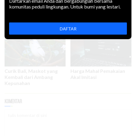
Daftarkan email Anda dan bergabunglah bersama
komunitas peduli lingkungan. Untuk bumi yang lestari.
Penguatan KPH untuk
Hiruk-pikuk Sepeda Motor
Mencegah Bencana Iklim
di Era Krisis Iklim
DAFTAR
Curik Bali, Maskot yang
Harga Mahal Pemakaian
Kembali dari Ambang
Akal Imitasi
Kepunahan
Komentar