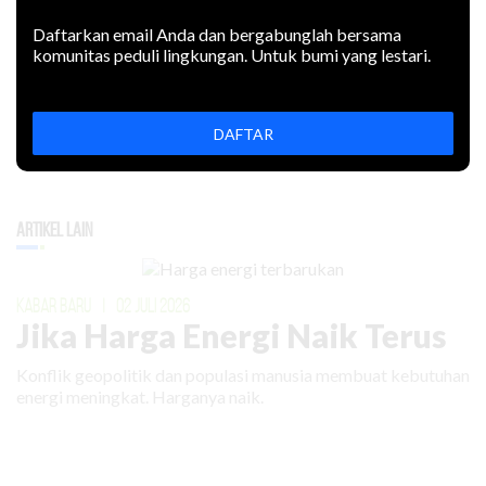
Daftarkan email Anda dan bergabunglah bersama
komunitas peduli lingkungan. Untuk bumi yang lestari.
DAFTAR
Artikel Lain
KABAR BARU
|
02 JULI 2026
Jika Harga Energi Naik Terus
Konflik geopolitik dan populasi manusia membuat kebutuhan
energi meningkat. Harganya naik.