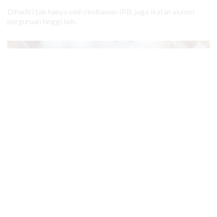
Dihadiri tak hanya oleh rimbawan IPB, juga ikatan alumni
perguruan tinggi lain.
KABAR BARU
|
31 MARET 2026
Bahkan Semut Menjadi Target
Perdagangan Ilegal