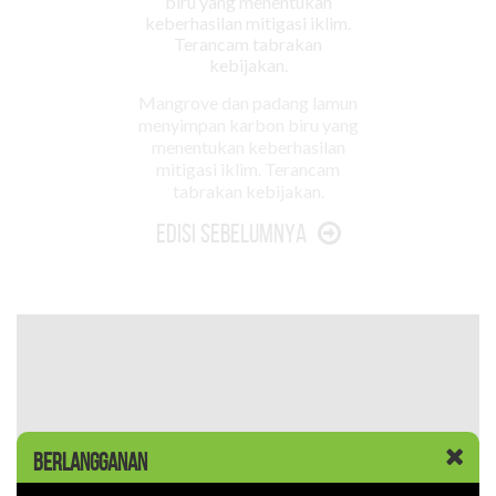
Mangrove dan padang lamun
menyimpan karbon biru yang
menentukan keberhasilan
mitigasi iklim. Terancam
tabrakan kebijakan.
Edisi Sebelumnya
BERLANGGANAN