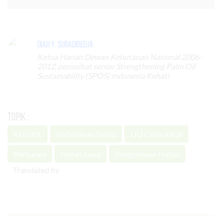
Diah Y. Suradiredja
Ketua Harian Dewan Kehutanan Nasional 2006-
2012, penasihat senior Strengthening Palm Oil
Sustainability (SPOS) Indonesia Kehati
Topik :
KHDPK
Perhutanan Sosial
UU Cipta Kerja
Perhutani
Hutan Jawa
Pengelolaan Hutan
Translated by