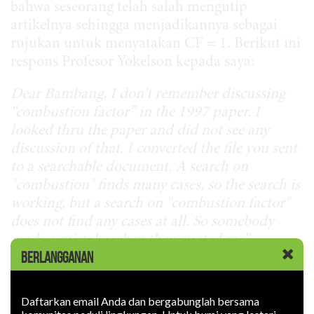
bahwa seseorang telah salah mengutip
artikelnya sehingga menjadikannya sebagai
rujukan untuk menyatakan CF = 1. Berikut ini
respons Profesor Yokelson kepada saya:
Dear Bambang, I don't remember discussing
“combustion factor” in the 1997 paper. I
looked thru the paper and did not see any
discussion of that. I converted the file you sent
to a searchable document. A search on
"combustion" finds many cases, so the search is
working, but a search on "combustion factor"
does not find any cases at all. So somebody
made a mistake when they quoted me
.”
BERLANGGANAN
Yang menjadi pertanyaan adalah mengapa
sampai hari ini para ahli Indonesia yang
Daftarkan email Anda dan bergabunglah bersama
menghitung emisi gas rumah kaca, plus para