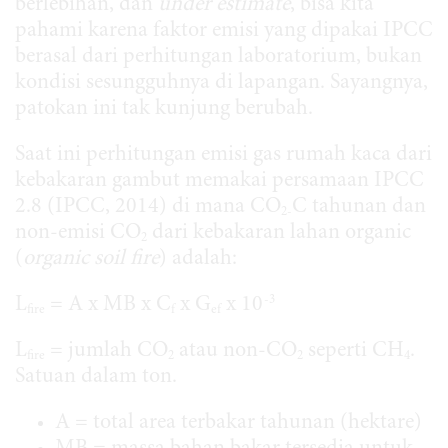
berlebihan, dan
under estimate
, bisa kita
pahami karena faktor emisi yang dipakai IPCC
berasal dari perhitungan laboratorium, bukan
kondisi sesungguhnya di lapangan. Sayangnya,
patokan ini tak kunjung berubah.
Saat ini perhitungan emisi gas rumah kaca dari
kebakaran gambut memakai persamaan IPCC
2.8 (IPCC, 2014) di mana CO
C tahunan dan
2-
non-emisi CO
dari kebakaran lahan organic
2
(
organic soil fire
) adalah:
-3
L
= A x MB x C
x G
x 10
fire
f
ef
L
= jumlah CO
atau non-CO
seperti CH
.
fire
2
2
4
Satuan dalam ton.
A = total area terbakar tahunan (hektare)