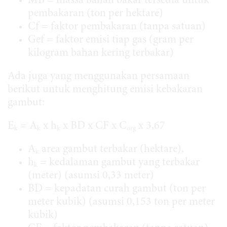
MB = massa bahan bakar tersedia untuk
pembakaran (ton per hektare)
Cf = faktor pembakaran (tanpa satuan)
Gef = faktor emisi tiap gas (gram per
kilogram bahan kering terbakar)
Ada juga yang menggunakan persamaan
berikut untuk menghitung emisi kebakaran
gambut:
E
= A
x h
x BD x CF x C
x 3,67
k
k
k
org
A
area gambut terbakar (hektare),
k
h
= kedalaman gambut yang terbakar
k
(meter) (asumsi 0,33 meter)
BD = kepadatan curah gambut (ton per
meter kubik) (asumsi 0,153 ton per meter
kubik)