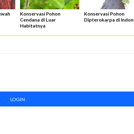
ewah
Konservasi Pohon
Konservasi Pohon
Cendana di Luar
Dipterokarpa di Indon
Habitatnya
LOGIN