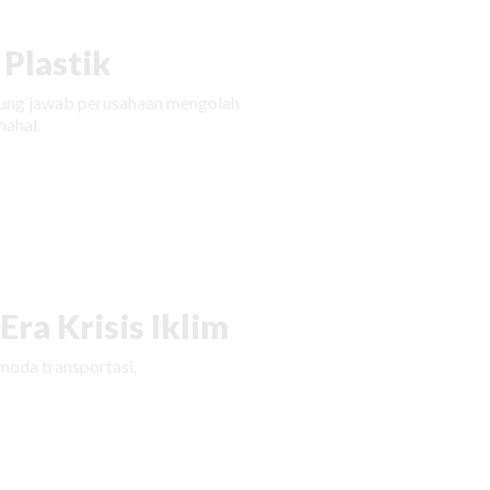
Plastik
ggung jawab perusahaan mengolah
ahal.
ra Krisis Iklim
moda transportasi.