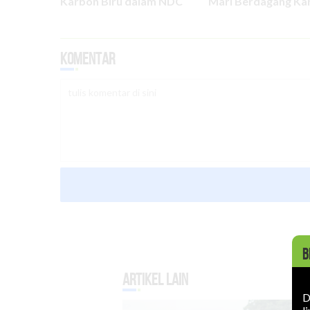
Karbon Biru dalam NDC
Mari Berdagang Ka
Komentar
B
Artikel Lain
D