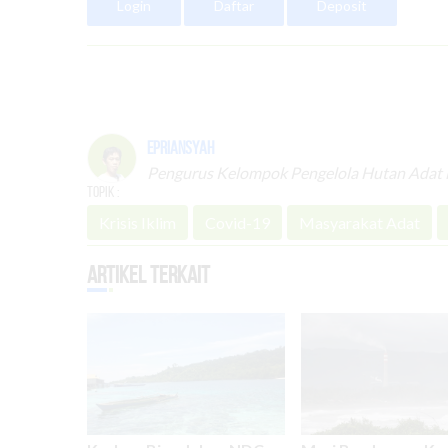
Login
Daftar
Deposit
Epriansyah
Pengurus Kelompok Pengelola Hutan Adat 
Topik :
Krisis Iklim
Covid-19
Masyarakat Adat
Artikel Terkait