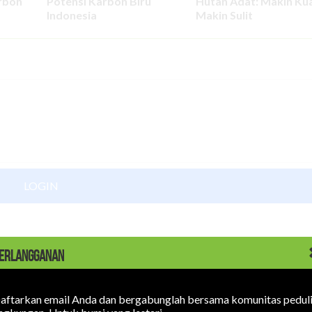
rbon
Potensi Karbon Biru
Hutan Adat: Makin Kua
Indonesia
Makin Sulit
LOGIN
ERLANGGANAN
aftarkan email Anda dan bergabunglah bersama komunitas pedul