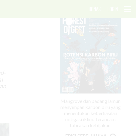
EDISI Juli-September 2022
DONASI
LOGIN
ad-
m
an.
Mangrove dan padang lamun
menyimpan karbon biru yang
menentukan keberhasilan
mitigasi iklim. Terancam
tabrakan kebijakan.