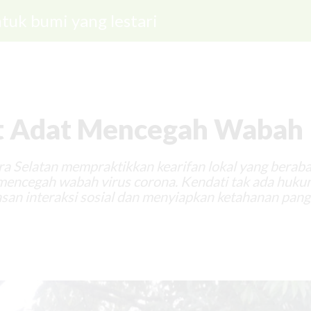
tuk bumi yang lestari
t Adat Mencegah Wabah
a Selatan mempraktikkan kearifan lokal yang berab
mencegah wabah virus corona. Kendati tak ada huku
san interaksi sosial dan menyiapkan ketahanan pang