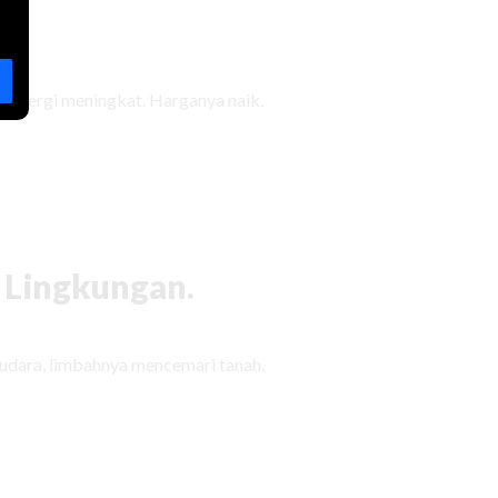
 energi meningkat. Harganya naik.
 Lingkungan.
udara, limbahnya mencemari tanah.