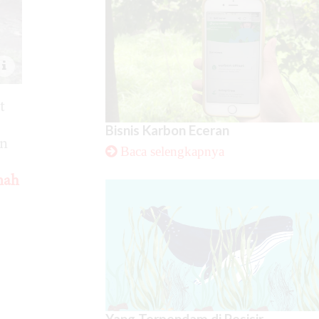
t
Bisnis Karbon Eceran
an
Baca selengkapnya
nah