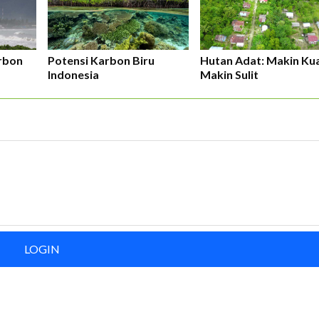
rbon
Potensi Karbon Biru
Hutan Adat: Makin Kua
Indonesia
Makin Sulit
LOGIN
ERLANGGANAN
aftarkan email Anda dan bergabunglah bersama komunitas pedul