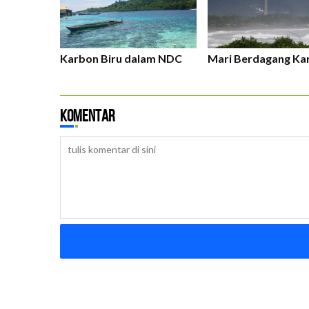
Karbon Biru dalam NDC
Mari Berdagang Ka
Komentar
B
D