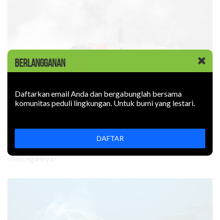
BERLANGGANAN
KABAR BARU
|
09 JUNI 2026
Daftarkan email Anda dan bergabunglah bersama
Rokok Elektronik Mencemari
komunitas peduli lingkungan. Untuk bumi yang lestari.
Lingkungan. Sejauh Apa?
DAFTAR
Rokok elektronik mencemari lingkungan: uapnya mengotori
udara, limbahnya mencemari tanah. Bagaimana
mencegahnya?