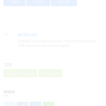
Login
Daftar
Deposit
Mustofa Fato
Mahasiswa program master Fakultas Kehutanan
IPB. Penyuka kopi dan fotografi.
Topik :
Usaha Kehutanan
Konservasi
Bagikan