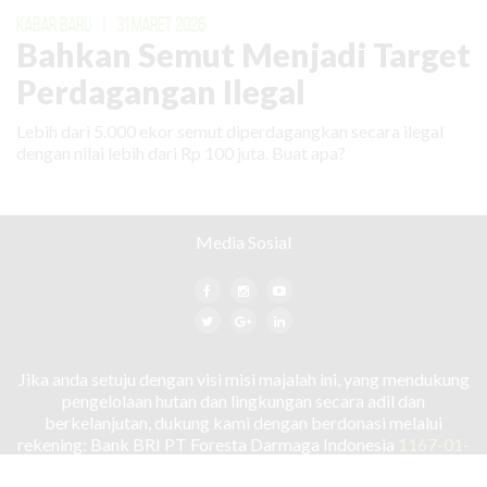
KABAR BARU
|
31 MARET 2026
Bahkan Semut Menjadi Target
Perdagangan Ilegal
Lebih dari 5.000 ekor semut diperdagangkan secara ilegal
dengan nilai lebih dari Rp 100 juta. Buat apa?
Media Sosial
Jika anda setuju dengan visi misi majalah ini, yang mendukung
pengelolaan hutan dan lingkungan secara adil dan
berkelanjutan, dukung kami dengan berdonasi melalui
rekening: Bank BRI PT Foresta Darmaga Indonesia
1167-01-
000-218-561