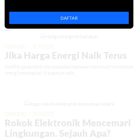
DAFTAR
Artikel Lain
KABAR BARU
|
02 JULI 2026
Jika Harga Energi Naik Terus
Konflik geopolitik dan populasi manusia membuat kebutuhan
energi meningkat. Harganya naik.
KABAR BARU
|
09 JUNI 2026
Rokok Elektronik Mencemari
Lingkungan. Sejauh Apa?