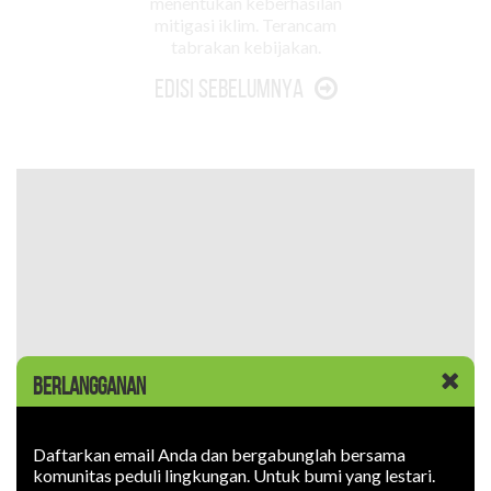
menentukan keberhasilan
mitigasi iklim. Terancam
tabrakan kebijakan.
Edisi Sebelumnya
BERLANGGANAN
Daftarkan email Anda dan bergabunglah bersama
komunitas peduli lingkungan. Untuk bumi yang lestari.