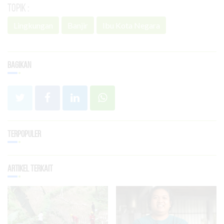
Topik :
Lingkungan
Banjir
Ibu Kota Negara
Bagikan
Terpopuler
Artikel Terkait