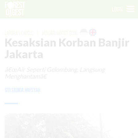
LOGIN
LAPORAN KHUSUS
|
JANUARI-MARET 2020
Kesaksian Korban Banjir
Jakarta
â€œAir Seperti Gelombang, Langsung
Menghantamâ€
Siti Sadida Hafsyah