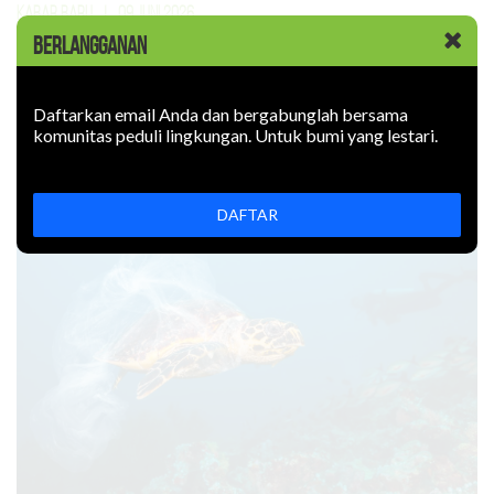
KABAR BARU
|
09 JUNI 2026
Rokok Elektronik Mencemari
BERLANGGANAN
Lingkungan. Sejauh Apa?
Daftarkan email Anda dan bergabunglah bersama
Rokok elektronik mencemari lingkungan: uapnya mengotori
komunitas peduli lingkungan. Untuk bumi yang lestari.
udara, limbahnya mencemari tanah. Bagaimana
mencegahnya?
DAFTAR