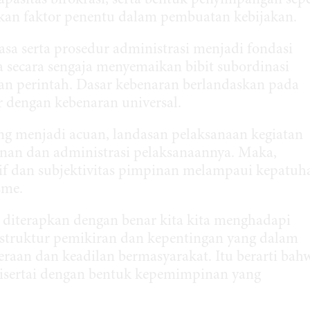
kapasitas birokrasi, serta bentuk penyimpangan sepe
dikan faktor penentu dalam pembuatan kebijakan.
sa serta prosedur administrasi menjadi fondasi
a secara sengaja menyemaikan bibit subordinasi
an perintah. Dasar kebenaran berlandaskan pada
r dengan kebenaran universal.
ng menjadi acuan, landasan pelaksanaan kegiatan
nan dan administrasi pelaksanaannya. Maka,
f dan subjektivitas pimpinan melampaui kepatuh
sme.
 diterapkan dengan benar kita kita menghadapi
r struktur pemikiran dan kepentingan yang dalam
raan dan keadilan bermasyarakat. Itu berarti bah
isertai dengan bentuk kepemimpinan yang