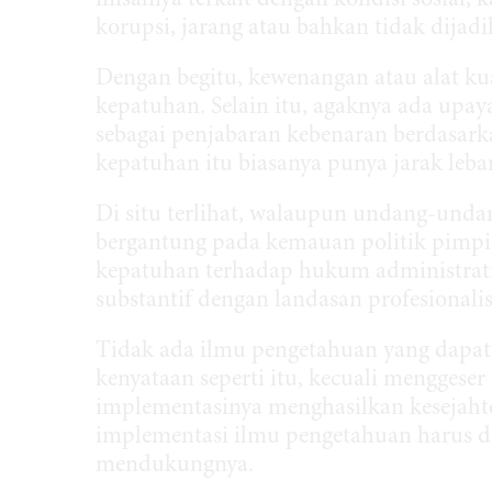
misalnya terkait dengan kondisi sosial, 
korupsi, jarang atau bahkan tidak dija
Dengan begitu, kewenangan atau alat kua
kepatuhan. Selain itu, agaknya ada upay
sebagai penjabaran kebenaran berdasark
kepatuhan itu biasanya punya jarak leba
Di situ terlihat, walaupun undang-unda
bergantung pada kemauan politik pimpi
kepatuhan terhadap hukum administrati
substantif dengan landasan profesionali
Tidak ada ilmu pengetahuan yang dapat
kenyataan seperti itu, kecuali menggese
implementasinya menghasilkan kesejahte
implementasi ilmu pengetahuan harus d
mendukungnya.