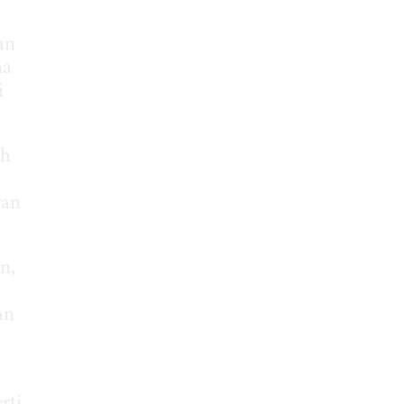
an
na
i
ih
ran
n,
an