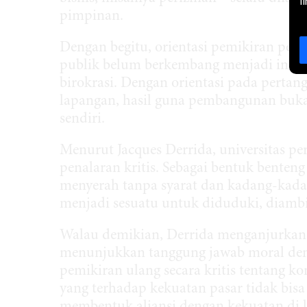
l
pimpinan.
Dengan begitu, orientasi pemikiran peja
publik belum berkembang menjadi inova
birokrasi. Dengan orientasi pada perta
lapangan, hasil guna pembangunan bukan
sendiri.
Menurut Jacques Derrida, universitas p
penalaran kritis. Sebagai bentuk benten
menyerah tanpa syarat dan kadang-kadan
menjadi sesuatu untuk diduduki, diambil 
Walau demikian, Derrida menganjurkan 
menunjukkan tanggung jawab moral den
pemikiran ulang secara kritis tentang k
yang terhadap kekuatan pasar tidak bisa 