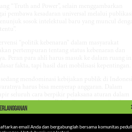
ang “Truth and Power”, selain menggambarkan
agai pembawa kesadaran universal melalui publikas
menunjuk sosok intelektual baru yang muncul deng
tentu”.
ervensi “politik kebenaran” dalam masyarakat
kan pertempuran tentang status kebenaran dan
a. Peran para ahli harus masuk ke dalam ruang ini
asar fakta, tapi hasil dari mobilisasi kepentingan.
 sedang mendominasi kebijakan publik di Indonesi
syaratnya harus bisa menyerap anggaran. Dalam
pir seluruh cara berpikir pelaksana aturan dalam
ara, termasuk penelitian di perguruan tinggi.
ERLANGGANAN
 profesionalisme disesuaikan dengan bidangnya.
tegis—biasanya menentukan transaksi kunci dalam
aftarkan email Anda dan bergabunglah bersama komunitas pedul
i oleh orang yang mempunyai hubungan pribadi den