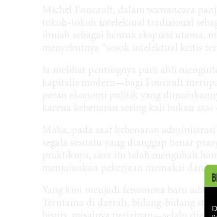
Michel Foucault, dalam wawancara panj
tokoh-tokoh intelektual tradisional seb
ilmiah sebagai bentuk ekspresi utama, 
menyebutnya “sosok intelektual kritis ter
Ia melihat pentingnya para ahli mengint
kapitalis modern—bagi Foucault merupa
peran ekonomi politik yang dimainkanny
karena kebenaran sering kali bukan atas d
Maka, pada saat kebenaran administrasi
segala sesuatu yang dianggap benar pra
praktiknya, cara itu telah mengubah ham
menjalankan pekerjaan memakai dana neg
B
Yang kini menjadi fenomena baru adalah
Terutama di daerah, bidang-bidang stra
D
bisnis, misalnya perizinan—selalu diis