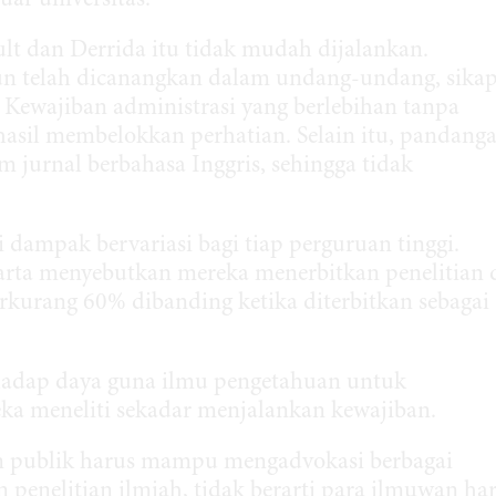
ar universitas.
t dan Derrida itu tidak mudah dijalankan.
un telah dicanangkan dalam undang-undang, sika
Kewajiban administrasi yang berlebihan tanpa
asil membelokkan perhatian. Selain itu, pandang
 jurnal berbahasa Inggris, sehingga tidak
dampak bervariasi bagi tiap perguruan tinggi.
arta menyebutkan mereka menerbitkan penelitian 
rkurang 60% dibanding ketika diterbitkan sebagai
erhadap daya guna ilmu pengetahuan untuk
a meneliti sekadar menjalankan kewajiban.
n publik harus mampu mengadvokasi berbagai
m penelitian ilmiah, tidak berarti para ilmuwan ha