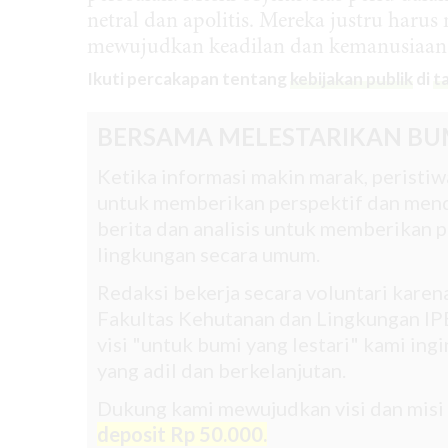
netral dan apolitis. Mereka justru haru
mewujudkan keadilan dan kemanusiaan b
Ikuti percakapan tentang
kebijakan publik
di
t
BERSAMA MELESTARIKAN BU
Ketika informasi makin marak, peristiwa
untuk memberikan perspektif dan mend
berita dan analisis untuk memberikan pe
lingkungan secara umum.
Redaksi bekerja secara voluntari kare
Fakultas Kehutanan dan Lingkungan IPB
visi "untuk bumi yang lestari" kami in
yang adil dan berkelanjutan.
Dukung kami mewujudkan visi dan misi
deposit Rp 50.000.