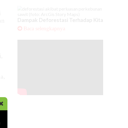
i
Dampak Deforestasi Terhadap Kita
an
Baca selengkapnya
,
a,
i
gan