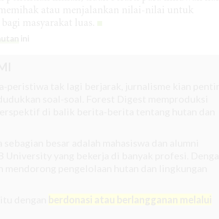
s memihak atau menjalankan nilai-nilai untuk
agi masyarakat luas.
autan
ini
MI
-peristiwa tak lagi berjarak, jurnalisme kian penti
udukkan soal-soal. Forest Digest memproduksi
rspektif di balik berita-berita tentang hutan dan
na sebagian besar adalah mahasiswa dan alumni
 University yang bekerja di banyak profesi. Deng
gin mendorong pengelolaan hutan dan lingkungan
 itu dengan
berdonasi atau berlangganan melalui