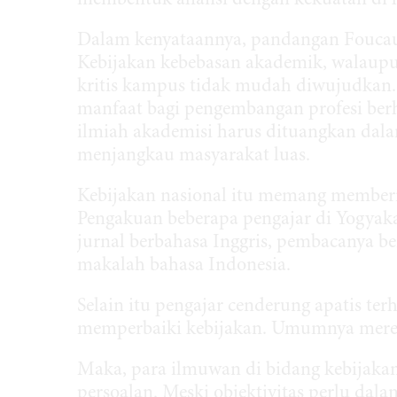
membentuk aliansi dengan kekuatan di lu
Dalam kenyataannya, pandangan Foucaul
Kebijakan kebebasan akademik, walaup
kritis kampus tidak mudah diwujudkan. 
manfaat bagi pengembangan profesi berh
ilmiah akademisi harus dituangkan dalam
menjangkau masyarakat luas.
Kebijakan nasional itu memang memberi 
Pengakuan beberapa pengajar di Yogyak
jurnal berbahasa Inggris, pembacanya be
makalah bahasa Indonesia.
Selain itu pengajar cenderung apatis t
memperbaiki kebijakan. Umumnya merek
Maka, para ilmuwan di bidang kebijaka
persoalan. Meski objektivitas perlu dala