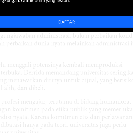
ingkungan. Untuk bumi yang lestari.
bat pemerintah sebagai pemegang otoritas kebijak
DAFTAR
si penyelesaian masalah yang memerlukan inovasi
nggungjawaban administrasi, bukan perbaikan kondi
 perbaikan dunia nyata melainkan administrasi i
erlu menggali potensinya kembali memproduksi
g terbuka, Derrida memandang universitas sering ka
g menawarkan dirinya untuk dijual, yang berisik
alih, dan dibeli.
profesi mengajar, terutama di bidang humaniora,
gan komitmen pada etika publik yang memerluk
ondisi nyata. Karena komitmen etis dan perlawanan
dibatasi hanya pada teori, universitas juga perlu