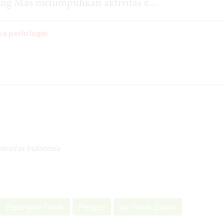
ng Mas melumpuhkan aktivitas e....
a perlu login
ersitas Indonesia
Penurunan Tanah
Perigee
Air Tanah Dalam