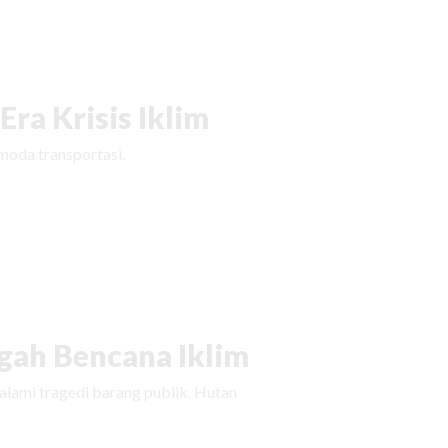
ra Krisis Iklim
moda transportasi.
ah Bencana Iklim
ami tragedi barang publik. Hutan