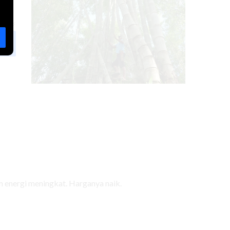
Mimpi-Mimpi Bambu Lestari
Baca selengkapnya
 energi meningkat. Harganya naik.