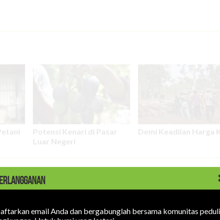
Petani
Potensi Kenari di Pasar
Demi Keadilan Harga 
Luar Negeri
ERLANGGANAN
aftarkan email Anda dan bergabunglah bersama komunitas pedul