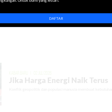
ingkungan. Untuk bumi yang lestari.
DAFTAR
LOGIN
KABAR BARU
|
02 JULI 2026
Jika Harga Energi Naik Terus
Konflik geopolitik dan populasi manusia membuat kebutuhan