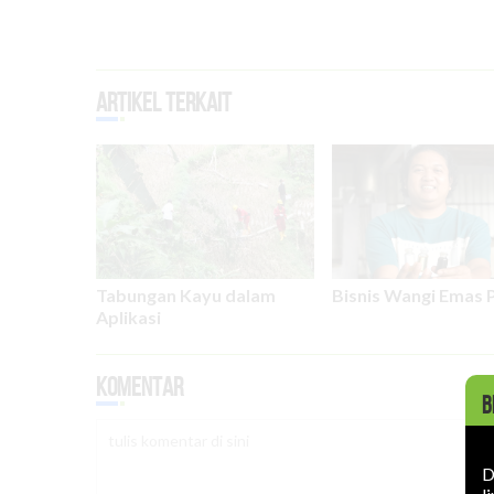
Artikel Terkait
Tabungan Kayu dalam
Bisnis Wangi Emas 
Aplikasi
Komentar
B
D