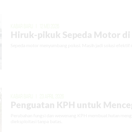
KABAR BARU
|
12 MEI 2026
Hiruk-pikuk Sepeda Motor di E
Sepeda motor menyumbang polusi. Masih jadi solusi efektif 
KABAR BARU
|
23 APRIL 2026
Penguatan KPH untuk Menceg
Perubahan fungsi dan wewenang KPH membuat hutan mengal
dieksploitasi tanpa batas.