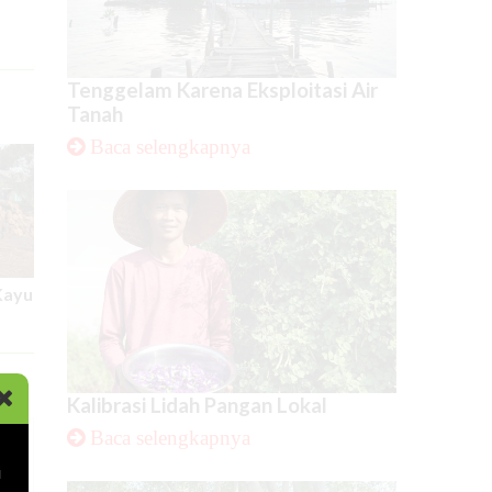
Tenggelam Karena Eksploitasi Air
Tanah
Baca selengkapnya
Kayu
Kalibrasi Lidah Pangan Lokal
Baca selengkapnya
i