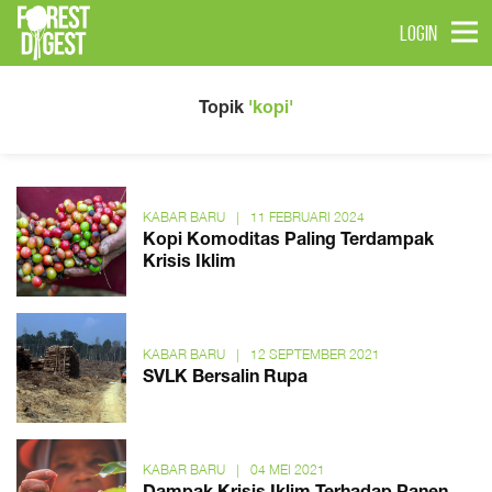
LOGIN
Topik
'kopi'
KABAR BARU
|
11 FEBRUARI 2024
Kopi Komoditas Paling Terdampak
Krisis Iklim
KABAR BARU
|
12 SEPTEMBER 2021
SVLK Bersalin Rupa
KABAR BARU
|
04 MEI 2021