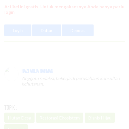
Artikel ini gratis. Untuk mengaksesnya Anda hanya perlu
login
Login
Daftar
Deposit
Razi Aulia Rahman
Anggota redaksi, bekerja di perusahaan konsultan
kehutanan.
Topik :
Hutan Desa
Restorasi Ekosistem
Bisnis Hijau