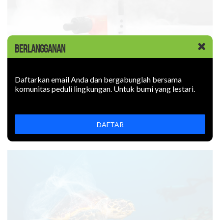
BERLANGGANAN
KABAR BARU
|
09 JUNI 2026
Rokok Elektronik Mencemari
Daftarkan email Anda dan bergabunglah bersama
komunitas peduli lingkungan. Untuk bumi yang lestari.
Lingkungan. Sejauh Apa?
Rokok elektronik mencemari lingkungan: uapnya mengotori
udara, limbahnya mencemari tanah. Bagaimana
DAFTAR
mencegahnya?