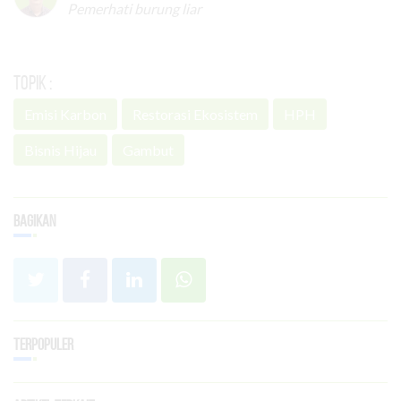
Pemerhati burung liar
Topik :
Emisi Karbon
Restorasi Ekosistem
HPH
Bisnis Hijau
Gambut
Bagikan
Terpopuler