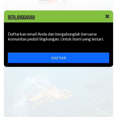
KABAR BARU
|
09 JUNI 2026
BERLANGGANAN
Rokok Elektronik Mencemari
Lingkungan. Sejauh Apa?
Daftarkan email Anda dan bergabunglah bersama
komunitas peduli lingkungan. Untuk bumi yang lestari.
Rokok elektronik mencemari lingkungan: uapnya mengotori
udara, limbahnya mencemari tanah. Bagaimana
mencegahnya?
DAFTAR