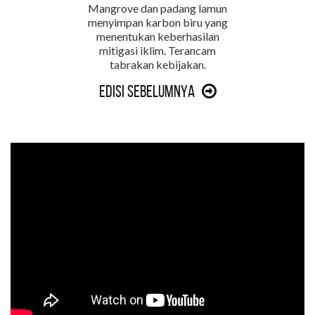
Mangrove dan padang lamun
menyimpan karbon biru yang
menentukan keberhasilan
mitigasi iklim. Terancam
tabrakan kebijakan.
Edisi Sebelumnya