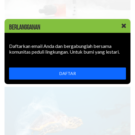
BERLANGGANAN
KABAR BARU
|
09 JUNI 2026
Rokok Elektronik Mencemari
Daftarkan email Anda dan bergabunglah bersama
Lingkungan. Sejauh Apa?
komunitas peduli lingkungan. Untuk bumi yang lestari.
Rokok elektronik mencemari lingkungan: uapnya mengotori
udara, limbahnya mencemari tanah. Bagaimana
DAFTAR
mencegahnya?