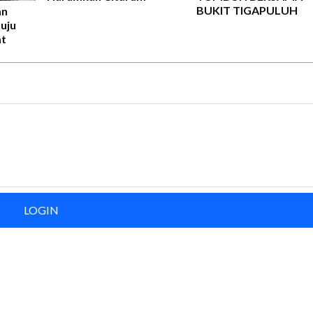
ingkungan. Untuk bumi yang lestari.
BUKIT TIGAPULUH
an
uju
t
DAFTAR
LOGIN