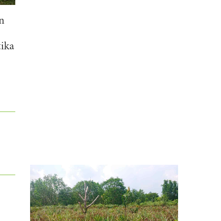
n
tika