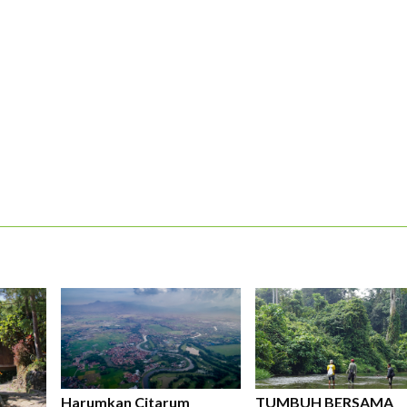
ERLANGGANAN
aftarkan email Anda dan bergabunglah bersama komunitas pedul
Harumkan Citarum
TUMBUH BERSAMA