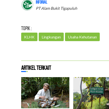
Inforial
PT Alam Bukit Tigapuluh
Topik :
KLHK
Lingkungan
Usaha Kehutanan
Artikel Terkait
B
D