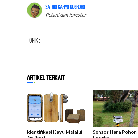
Satrio Cahyo Nugroho
Petani dan forester
Topik :
Artikel Terkait
Identifikasi Kayu Melalui
Sensor Hara Pohon
Aplikasi
Langka