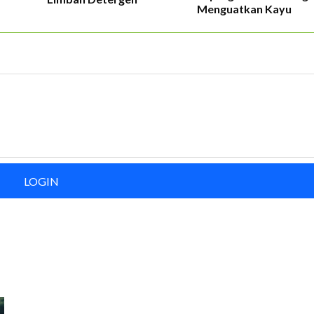
Menguatkan Kayu
LOGIN
ERLANGGANAN
aftarkan email Anda dan bergabunglah bersama komunitas pedul