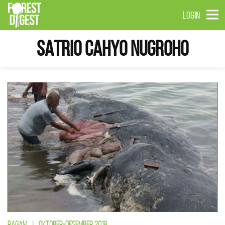
LOGIN
Satrio Cahyo Nugroho
RAGAM
|
OKTOBER-DESEMBER 2018