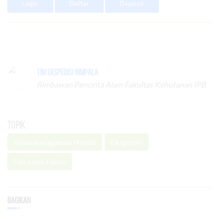
Login
Daftar
Deposit
Tim Ekspedisi Rimpala
Rimbawan Pencinta Alam Fakultas Kehutanan IPB
Topik :
Keanekaragaman Hayati
Ekspedisi
Flora dan Fauna
Bagikan