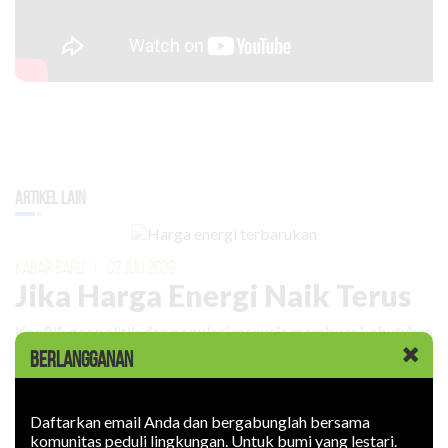
Artikel Lain
KABAR BARU
|
02 JULI 2026
Jika Harga Energi Naik Terus
Konflik geopolitik dan populasi manusia membuat kebutuhan
energi meningkat. Harganya naik.
BERLANGGANAN
Daftarkan email Anda dan bergabunglah bersama
komunitas peduli lingkungan. Untuk bumi yang lestari.