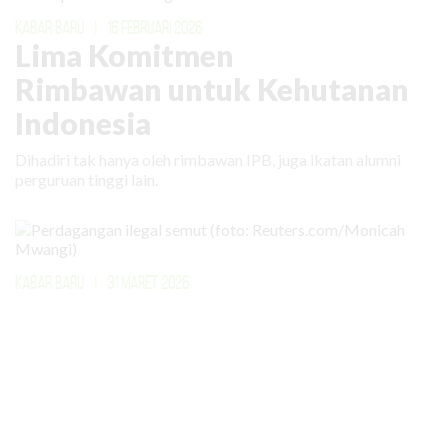
KABAR BARU
|
16 FEBRUARI 2026
Lima Komitmen
Rimbawan untuk Kehutanan
Indonesia
Dihadiri tak hanya oleh rimbawan IPB, juga ikatan alumni
perguruan tinggi lain.
KABAR BARU
|
31 MARET 2026
Bahkan Semut Menjadi Target
Perdagangan Ilegal
Lebih dari 5.000 ekor semut diperdagangkan secara ilegal
dengan nilai lebih dari Rp 100 juta. Buat apa?