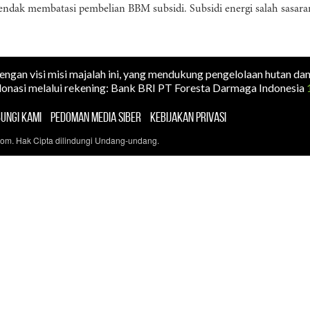
ndak membatasi pembelian BBM subsidi. Subsidi energi salah sasara
dengan visi misi majalah ini, yang mendukung pengelolaan hutan da
onasi melalui rekening: Bank BRI PT Foresta Darmaga Indonesia
UNGI KAMI
PEDOMAN MEDIA SIBER
KEBIJAKAN PRIVASI
com. Hak Cipta dilindungi Undang-undang.