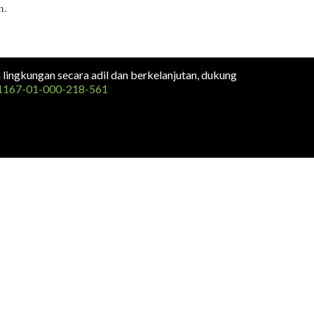
n.
n lingkungan secara adil dan berkelanjutan, dukung
1167-01-000-218-561