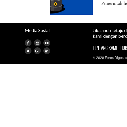
Pemerintah he
Media Sosial
Jika anda setuju 
kami dengan berd
TENTANG KAMI
HUB
© 2020 ForestDigest.