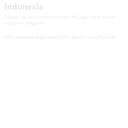
Indonesia
Dihadiri tak hanya oleh rimbawan IPB, juga ikatan alumni
perguruan tinggi lain.
KABAR BARU
|
31 MARET 2026
Bahkan Semut Menjadi Target
Perdagangan Ilegal
Lebih dari 5.000 ekor semut diperdagangkan secara ilegal
dengan nilai lebih dari Rp 100 juta. Buat apa?
Media Sosial