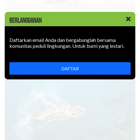
KABAR BARU
|
09 JUNI 2026
BERLANGGANAN
Rokok Elektronik Mencemari
Lingkungan. Sejauh Apa?
Daftarkan email Anda dan bergabunglah bersama
komunitas peduli lingkungan. Untuk bumi yang lestari.
Rokok elektronik mencemari lingkungan: uapnya mengotori
udara, limbahnya mencemari tanah. Bagaimana
mencegahnya?
DAFTAR