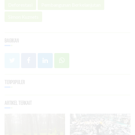
Deforestasi
Pembangunan Berkelanjutan
Simon Kuznets
Bagikan
Terpopuler
Artikel Terkait