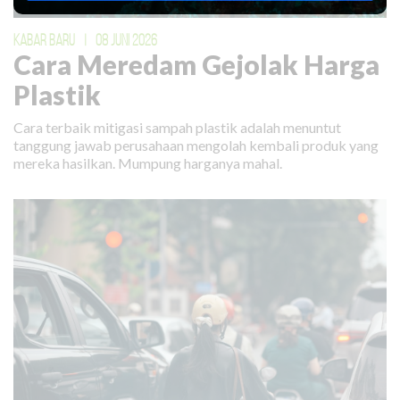
KABAR BARU
|
08 JUNI 2026
Cara Meredam Gejolak Harga
Plastik
Cara terbaik mitigasi sampah plastik adalah menuntut
tanggung jawab perusahaan mengolah kembali produk yang
mereka hasilkan. Mumpung harganya mahal.