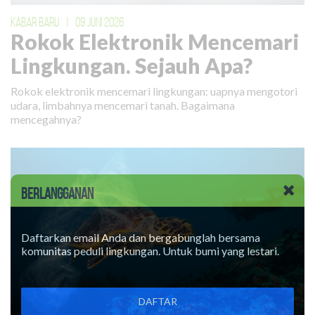
KABAR BARU
|
09 JUNI 2026
Rokok Elektronik Mencemari
Lingkungan. Sejauh Apa?
Rokok elektronik mencemari lingkungan: uapnya mengotori
udara, limbahnya mencemari tanah. Bagaimana
mencegahnya?
BERLANGGANAN
Daftarkan email Anda dan bergabunglah bersama
komunitas peduli lingkungan. Untuk bumi yang lestari.
DAFTAR