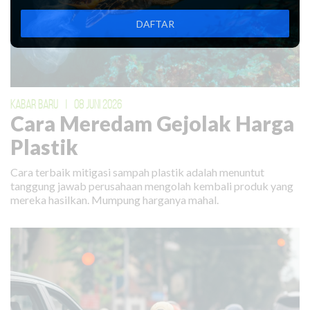
DAFTAR
KABAR BARU
|
08 JUNI 2026
Cara Meredam Gejolak Harga
Plastik
Cara terbaik mitigasi sampah plastik adalah menuntut
tanggung jawab perusahaan mengolah kembali produk yang
mereka hasilkan. Mumpung harganya mahal.