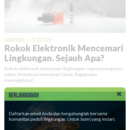
KABAR BARU
|
09 JUNI 2026
Rokok Elektronik Mencemari
Lingkungan. Sejauh Apa?
Rokok elektronik mencemari lingkungan: uapnya mengotori
udara, limbahnya mencemari tanah. Bagaimana
mencegahnya?
BERLANGGANAN
Daftarkan email Anda dan bergabunglah bersama
komunitas peduli lingkungan. Untuk bumi yang lestari.