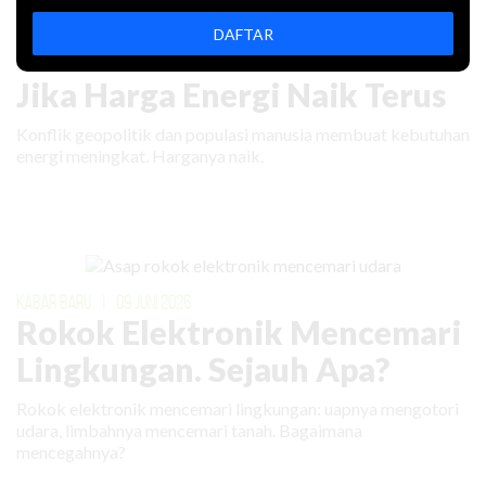
DAFTAR
KABAR BARU
|
02 JULI 2026
Jika Harga Energi Naik Terus
Konflik geopolitik dan populasi manusia membuat kebutuhan
energi meningkat. Harganya naik.
KABAR BARU
|
09 JUNI 2026
Rokok Elektronik Mencemari
Lingkungan. Sejauh Apa?
Rokok elektronik mencemari lingkungan: uapnya mengotori
udara, limbahnya mencemari tanah. Bagaimana
mencegahnya?