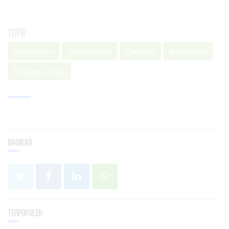
Topik :
Krisis Iklim
Karbon Biru
Gambut
Mangrove
Padang Lamun
Bagikan
Terpopuler