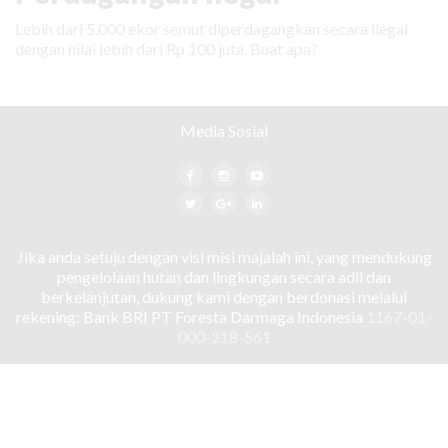
Lebih dari 5.000 ekor semut diperdagangkan secara ilegal
dengan nilai lebih dari Rp 100 juta. Buat apa?
Media Sosial
Jika anda setuju dengan visi misi majalah ini, yang mendukung
pengelolaan hutan dan lingkungan secara adil dan
berkelanjutan, dukung kami dengan berdonasi melalui
rekening: Bank BRI PT Foresta Darmaga Indonesia
1167-01-
000-218-561
TENTANG KAMI
HUBUNGI KAMI
PEDOMAN MEDIA SIBER
KEBIJAKAN PRIVASI
© 2020 ForestDigest.com. Hak Cipta dilindungi Undang-undang.