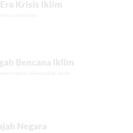
ra Krisis Iklim
moda transportasi.
ah Bencana Iklim
ami tragedi barang publik. Hutan
ajah Negara