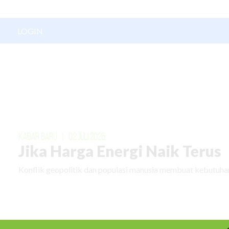
LOGIN
KABAR BARU
|
02 JULI 2026
Jika Harga Energi Naik Terus
Konflik geopolitik dan populasi manusia membuat kebutuhan
KABAR BARU
|
09 JUNI 2026