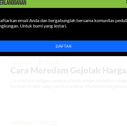
ERLANGGANAN
Rokok Elektronik Mencemari
Sejauh Apa?
aftarkan email Anda dan bergabunglah bersama komunitas pedul
ingkungan. Untuk bumi yang lestari.
Rokok elektronik mencemari lingkungan: uapnya mengotori 
Bagaimana mencegahnya?
DAFTAR
KABAR BARU
|
08 JUNI 2026
Cara Meredam Gejolak Harga 
Cara terbaik mitigasi sampah plastik adalah menuntut tan
kembali produk yang mereka hasilkan. Mumpung harganya m
KABAR BARU
|
12 MEI 2026