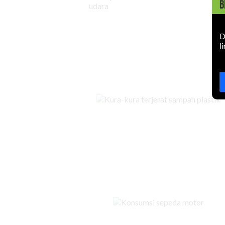
B
D
l