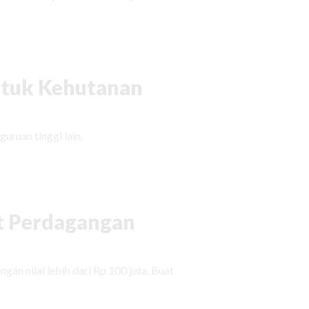
tuk Kehutanan
uruan tinggi lain.
t Perdagangan
gan nilai lebih dari Rp 100 juta. Buat