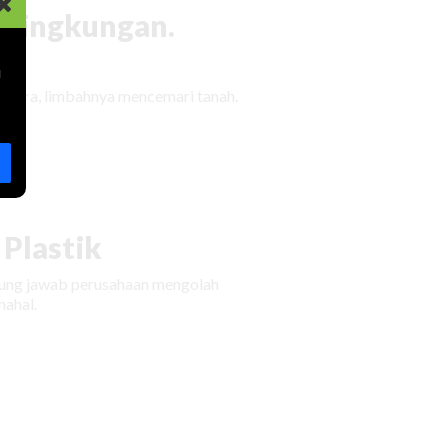
 Lingkungan.
i
udara, limbahnya mencemari tanah.
Plastik
ggung jawab perusahaan mengolah
ahal.