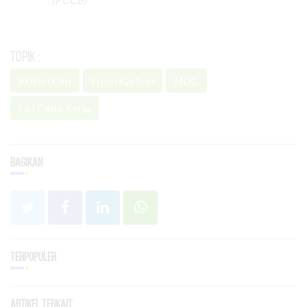
Topik :
Krisis Iklim
Emisi Karbon
NDC
UU Cipta Kerja
Bagikan
Terpopuler
Artikel Terkait