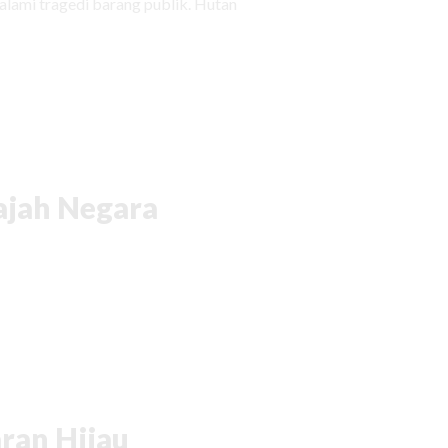
ami tragedi barang publik. Hutan
ajah Negara
ran Hijau