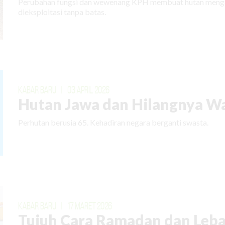
Perubahan fungsi dan wewenang KPH membuat hutan mengal
dieksploitasi tanpa batas.
KABAR BARU
|
03 APRIL 2026
Hutan Jawa dan Hilangnya W
Perhutan berusia 65. Kehadiran negara berganti swasta.
KABAR BARU
|
17 MARET 2026
Tujuh Cara Ramadan dan Leba