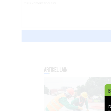
Artikel Lain
B
D