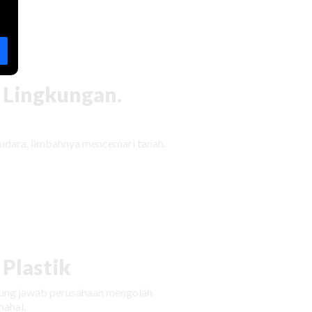
 Lingkungan.
udara, limbahnya mencemari tanah.
Plastik
ggung jawab perusahaan mengolah
ahal.