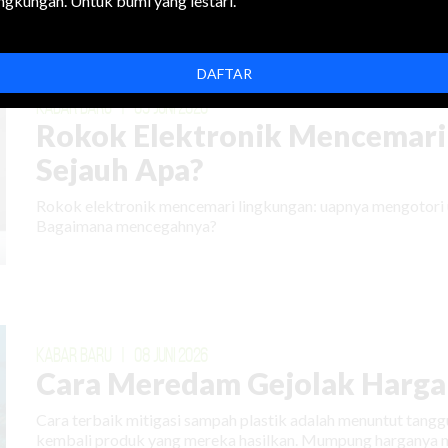
ingkungan. Untuk bumi yang lestari.
DAFTAR
KABAR BARU
|
09 JUNI 2026
Rokok Elektronik Mencemari
Sejauh Apa?
Rokok elektronik mencemari lingkungan: uapnya mengotori 
Bagaimana mencegahnya?
KABAR BARU
|
08 JUNI 2026
Cara Meredam Gejolak Harga 
Cara terbaik mitigasi sampah plastik adalah menuntut tan
kembali produk yang mereka hasilkan. Mumpung harganya m