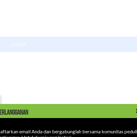
LOGIN
KABAR BARU
|
02 JULI 2026
ERLANGGANAN
Jika Harga Energi Naik Terus
Konflik geopolitik dan populasi manusia membuat kebutuhan
aftarkan email Anda dan bergabunglah bersama komunitas pedul