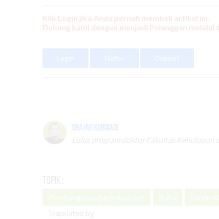
Klik Login jika Anda pernah membeli artikel ini.
Dukung kami dengan menjadi Pelanggan melalui 
Login
Daftar
Deposit
Drajad Kurniadi
Lulus program doktor Fakultas Kehutanan 
Topik :
Pembangunan Berkelanjutan
Buku
Simon K
Translated by