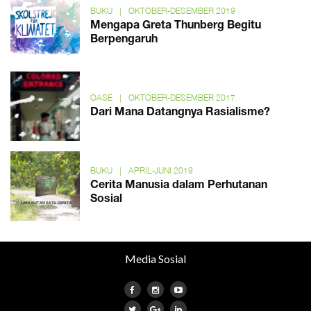
BUKU
|
OKTOBER-DESEMBER 2019
Mengapa Greta Thunberg Begitu
Berpengaruh
OASE
|
OKTOBER-DESEMBER 2017
Dari Mana Datangnya Rasialisme?
BUKU
|
APRIL-JUNI 2019
Cerita Manusia dalam Perhutanan
Sosial
Media Sosial