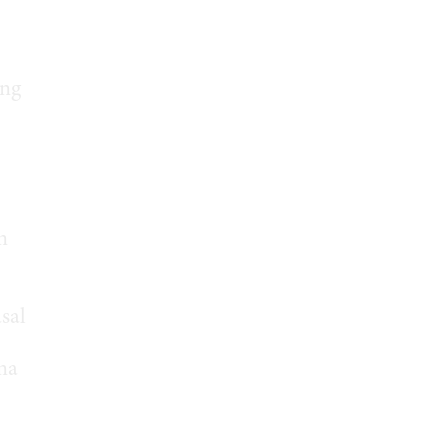
ang
n
sal
ma