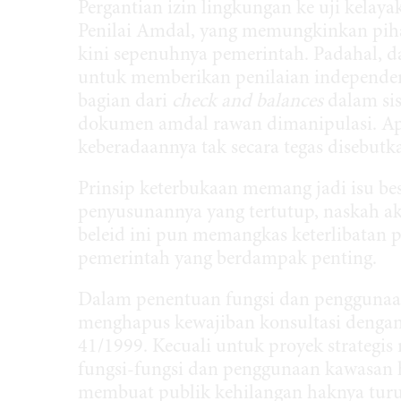
Pergantian izin lingkungan ke uji kela
Penilai Amdal, yang memungkinkan piha
kini sepenuhnya pemerintah. Padahal, da
untuk memberikan penilaian independen 
bagian dari
check and balances
dalam si
dokumen amdal rawan dimanipulasi. Apa
keberadaannya tak secara tegas disebut
Prinsip keterbukaan memang jadi isu be
penyusunannya yang tertutup, naskah ak
beleid ini pun memangkas keterlibatan
pemerintah yang berdampak penting.
Dalam penentuan fungsi dan penggunaa
menghapus kewajiban konsultasi deng
41/1999. Kecuali untuk proyek strategi
fungsi-fungsi dan penggunaan kawasan 
membuat publik kehilangan haknya tur