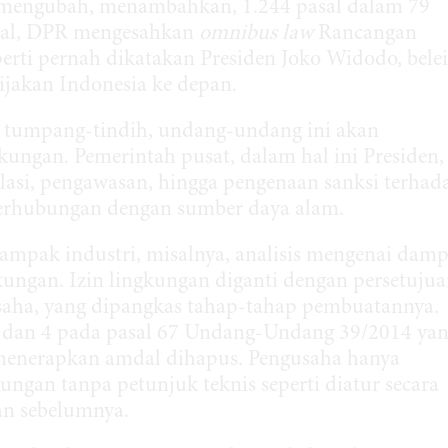
engubah, menambahkan, 1.244 pasal dalam 79
sal, DPR mengesahkan
omnibus law
Rancangan
rti pernah dikatakan Presiden Joko Widodo, bele
ijakan Indonesia ke depan.
 tumpang-tindih, undang-undang ini akan
kungan. Pemerintah pusat, dalam hal ini Presiden,
lasi, pengawasan, hingga pengenaan sanksi terhad
 berhubungan dengan sumber daya alam.
dampak industri, misalnya, analisis mengenai dam
gkungan. Izin lingkungan diganti dengan persetuju
saha, yang dipangkas tahap-tahap pembuatannya.
3 dan 4 pada pasal 67 Undang-Undang 39/2014 ya
enerapkan amdal dihapus. Pengusaha hanya
ungan tanpa petunjuk teknis seperti diatur secara
n sebelumnya.