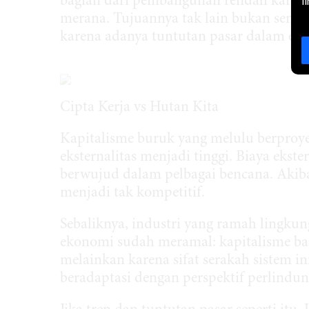
bagian dari pembangunan rendah karbo
l
merana. Tujuannya tak lain bukan semata
karena adanya tuntutan pasar dalam eko
Cipta Kerja vs Hutan Kita
Kapitalisme buruk yang melulu berproy
eksternalitas menjadi tinggi. Biaya ekst
berwujud dalam pelbagai bencana. Akib
menjadi tak kompetitif.
Sebaliknya, industri yang ramah lingku
ekonomi sudah meramal: kapitalisme ba
melainkan karena sifat serakah sistem in
beradaptasi dengan perspektif perlindu