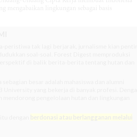
tu, Undang-Undang Cipta Kerja membuat Indonesia
g mengabaikan lingkungan sebagai basis
MI
-peristiwa tak lagi berjarak, jurnalisme kian penti
udukkan soal-soal. Forest Digest memproduksi
rspektif di balik berita-berita tentang hutan dan
na sebagian besar adalah mahasiswa dan alumni
 University yang bekerja di banyak profesi. Deng
gin mendorong pengelolaan hutan dan lingkungan
 itu dengan
berdonasi atau berlangganan melalui