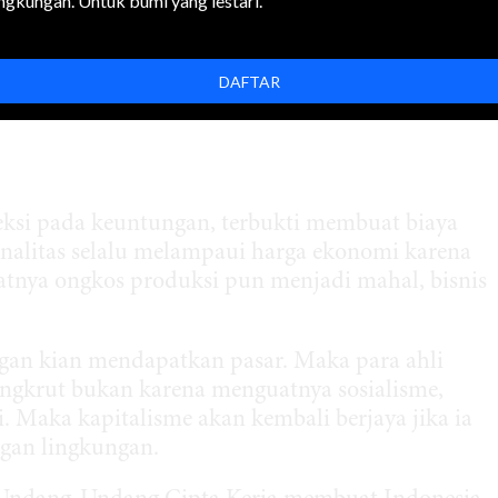
n untuk bersama-sama dunia mencegah bumi kian
ingkungan. Untuk bumi yang lestari.
 karena Indonesia peduli pada planet ini, juga
nomi yang didorong lebih hijau.
DAFTAR
eksi pada keuntungan, terbukti membuat biaya
ernalitas selalu melampaui harga ekonomi karena
atnya ongkos produksi pun menjadi mahal, bisnis
ngan kian mendapatkan pasar. Maka para ahli
ngkrut bukan karena menguatnya sosialisme,
i. Maka kapitalisme akan kembali berjaya jika ia
ngan lingkungan.