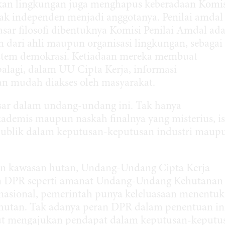
yakan lingkungan juga menghapus keberadaan Komi
k independen menjadi anggotanya. Penilai amdal
sar filosofi dibentuknya Komisi Penilai Amdal ad
dari ahli maupun organisasi lingkungan, sebagai
stem demokrasi. Ketiadaan mereka membuat
lagi, dalam UU Cipta Kerja, informasi
kan mudah diakses oleh masyarakat.
sar dalam undang-undang ini. Tak hanya
ademis maupun naskah finalnya yang misterius, is
 publik dalam keputusan-keputusan industri maup
n kawasan hutan, Undang-Undang Cipta Kerja
an DPR seperti amanat Undang-Undang Kehutanan
s nasional, pemerintah punya keleluasaan menentu
hutan. Tak adanya peran DPR dalam penentuan in
ut mengajukan pendapat dalam keputusan-keputu