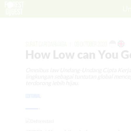
Un
SURAT DARI DARMAGA
|
09 OKTOBER 2020
How Low can You G
Omnibus law Undang-Undang Cipta Kerja 
lingkungan sebagai tuntutan global menceg
terdorong lebih hijau.
Editorial