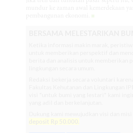
Jika tren dan tuntutan pasar seperti i
mundur ke zaman awal kemerdekaan yan
pembangunan ekonomi.
BERSAMA MELESTARIKAN BU
Ketika informasi makin marak, peristiwa
untuk memberikan perspektif dan mend
berita dan analisis untuk memberikan pe
lingkungan secara umum.
Redaksi bekerja secara voluntari kare
Fakultas Kehutanan dan Lingkungan IPB
visi "untuk bumi yang lestari" kami in
yang adil dan berkelanjutan.
Dukung kami mewujudkan visi dan misi
deposit Rp 50.000.