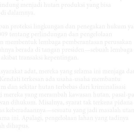
indung menjadi hutan produksi yang bisa
 di dalamnya.
pan proteksi lingkungan dan penegakan hukum y
09 tentang perlindungan dan pengelolaan
en membentuk lembaga pemberantasan perusakan
nuhnya berada di tangan presiden—sebuah lembaga
akibat transaksi kepentingan.
asyarakat adat, mereka yang selama ini menjaga da
 Kendati terkesan ada usaha-usaha membantu
m dan sekitar hutan terbebas dari kriminalisasi
gi mereka yang merambah kawasan hutan, pasal-pa
wan dihukum. Misalnya, syarat tak terkena pidana
itas keberadaannya—sesuatu yang jadi masalah uta
ma ini. Apalagi, pengelolaan lahan yang tadinya
ah dihapus.