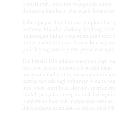
pemerintah, misalnya mengubah hutan l
dimanfaatkan kayu dan segala kekayaan
Beberapa pasal malah meredupkan hara
terfokus. Mandat Undang-Undang 32/20
lingkungan hidup yang meminta Presid
hutan malah dihapus. Sanksi kini sepe
politik yang rawan pintu penyelewengan 
Hal krusial lain adalah ancaman bagi m
merawat hutan memakai kearifan lokal.
masyarakat adat atau masyarakat di dala
karena tak ada lagi hukuman pidana ba
lain justru membuat aktivitas mereka ra
adalah pengakuan negara melalui legal
pengakuan hak-hak masyarakat adat sela
dikecualikan memakai kearifan lokal tel