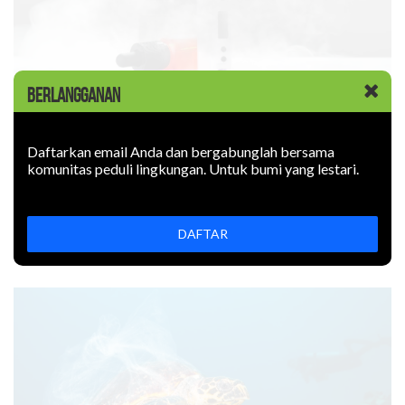
BERLANGGANAN
KABAR BARU
|
09 JUNI 2026
Rokok Elektronik Mencemari
Daftarkan email Anda dan bergabunglah bersama
komunitas peduli lingkungan. Untuk bumi yang lestari.
Lingkungan. Sejauh Apa?
Rokok elektronik mencemari lingkungan: uapnya mengotori
udara, limbahnya mencemari tanah. Bagaimana
DAFTAR
mencegahnya?