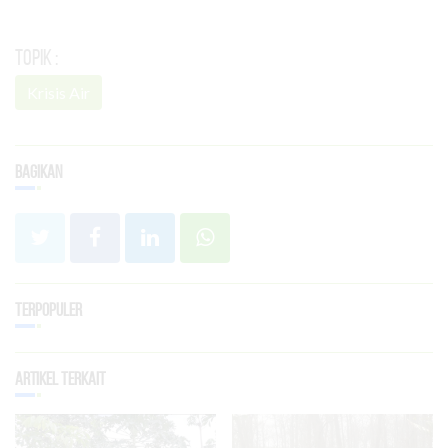
Topik :
Krisis Air
Bagikan
Terpopuler
Artikel Terkait