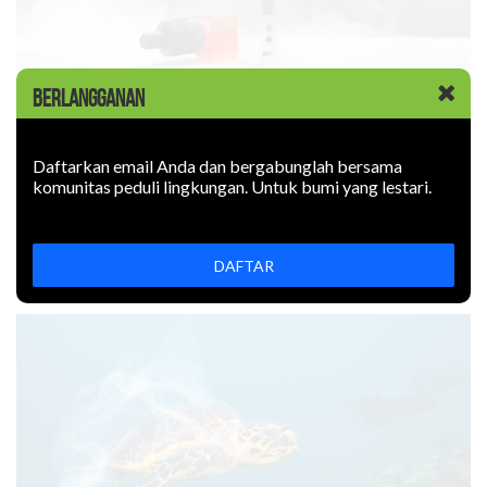
BERLANGGANAN
KABAR BARU
|
09 JUNI 2026
Rokok Elektronik Mencemari
Daftarkan email Anda dan bergabunglah bersama
Lingkungan. Sejauh Apa?
komunitas peduli lingkungan. Untuk bumi yang lestari.
Rokok elektronik mencemari lingkungan: uapnya mengotori
udara, limbahnya mencemari tanah. Bagaimana
DAFTAR
mencegahnya?