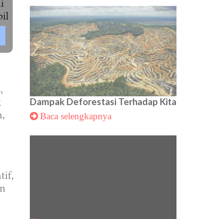
i
il
,
Dampak Deforestasi Terhadap Kita
k
h,
Baca selengkapnya
tif,
an