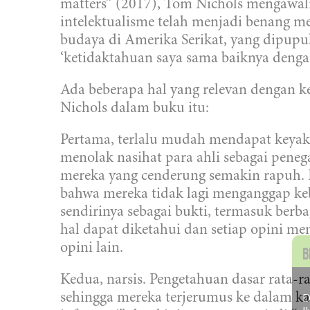
matters” (2017), Tom Nichols mengawal
intelektualisme telah menjadi benang m
budaya di Amerika Serikat, yang dipupu
‘ketidaktahuan saya sama baiknya denga
Ada beberapa hal yang relevan dengan ke
Nichols dalam buku itu:
Pertama, terlalu mudah mendapat keyak
menolak nasihat para ahli sebagai pene
mereka yang cenderung semakin rapuh. 
bahwa mereka tidak lagi menganggap ke
sendirinya sebagai bukti, termasuk berb
hal dapat diketahui dan setiap opini m
opini lain.
B
Kedua, narsis. Pengetahuan dasar rata-ra
D
sehingga mereka terjerumus ke dalam ka