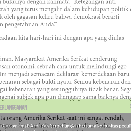
i bukunya dengan kalimata “Ketegangan anti-
erah yang terus mengalir dalam kehidupan politik
k oleh gagasan keliru bahwa demokrasi berarti
n pengetahuan Anda’.”
adaan kita hari-hari ini dengan apa yang diulas
inan. Masyarakat Amerika Serikat cenderung
gasan otonomi, sebuah cara untuk melindungi ego
Ini menjadi semacam deklarasi kemerdekaan baru
benaran sebagai bukti nyata. Semua kebenaran de
agai kebenaran yang sesungguhnya tidak benar. Seg
engenai subjek apa pun dianggap sama baiknya den
ERLANGGANAN
ta orang Amerika Serikat saat ini sangat rendah,
aftarkan email Anda dan bergabunglah bersama komunitas pedul
tegori “kurang informasi”, kemudian “salah