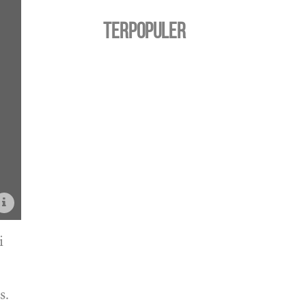
TERPOPULER
i
s.