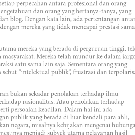
a setiap perpecahan antara profesional dan orang
pengetahuan dan orang yang bertanya-tanya, yang
dan blog. Dengan kata lain, ada pertentangan anta
g dengan mereka yang tidak mencapai prestasi sama
rutama mereka yang berada di perguruan tinggi, te
 masyarakat. Mereka telah mundur ke dalam jarg
eraksi satu sama lain saja. Sementara orang yang
sebut “intelektual publik”, frustrasi dan terpolaris
aran bukan sekadar penolakan terhadap ilmu
erhadap rasionalitas. Atau penolakan terhadap
erti persoalan keadilan. Dalam hal ini ada
n publik yang berada di luar kendali para ahli,
akan negara, misalnya kebijakan mengenai hubung
emestinya menjadi subyek utama pelayanan hasil