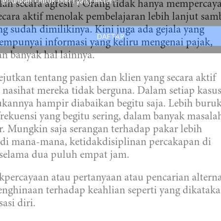
ingkungan. Untuk bumi yang lestari.
alah secara agresif”. Orang tidak hanya mempercaya
ecara aktif menolak pembelajaran lebih lanjut samb
g sudah dimilikinya. Kini juga ada gejala yang
DAFTAR
unyai informasi yang keliru mengenai pajak,
an banyak hal lainnya.
jutkan tentang pasien dan klien yang secara aktif
nasihat mereka tidak berguna. Dalam setiap kasus
ukannya hampir diabaikan begitu saja. Lebih buru
rekuensi yang begitu sering, dalam banyak masala
. Mungkin saja serangan terhadap pakar lebih
et di mana-mana, ketidakdisiplinan percakapan di
ta selama dua puluh empat jam.
kpercayaan atau pertanyaan atau pencarian alterna
enghinaan terhadap keahlian seperti yang dikatak
asi diri.