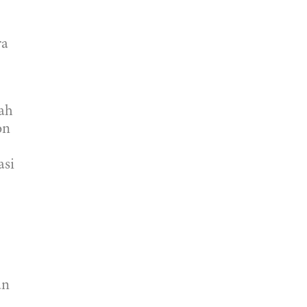
ra
lah
on
asi
an