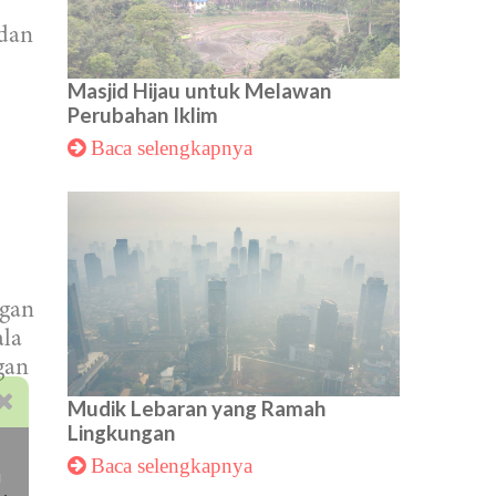
 dan
Masjid Hijau untuk Melawan
Perubahan Iklim
Baca selengkapnya
ngan
ala
gan
Mudik Lebaran yang Ramah
Lingkungan
Baca selengkapnya
i