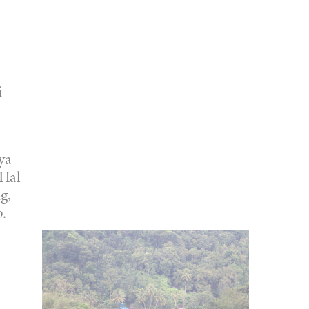
i
ya
 Hal
g,
.