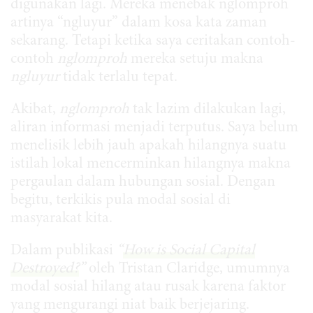
digunakan lagi. Mereka menebak nglomproh
artinya “ngluyur” dalam kosa kata zaman
sekarang. Tetapi ketika saya ceritakan contoh-
contoh
nglomproh
mereka setuju makna
ngluyur
tidak terlalu tepat.
Akibat,
nglomproh
tak lazim dilakukan lagi,
aliran informasi menjadi terputus. Saya belum
menelisik lebih jauh apakah hilangnya suatu
istilah lokal mencerminkan hilangnya makna
pergaulan dalam hubungan sosial. Dengan
begitu, terkikis pula modal sosial di
masyarakat kita.
Dalam publikasi
“
How is Social Capital
Destroyed?
”
oleh Tristan Claridge, umumnya
modal sosial hilang atau rusak karena faktor
yang mengurangi niat baik berjejaring.