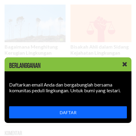
Bagaimana Menghitung
Bisakah Ahli dalam Sidang
Kerugian Lingkungan
Kejahatan Lingkungan
dalam Korupsi
Dipidanakan?
BERLANGGANAN
Daftarkan email Anda dan bergabunglah bersama
komunitas peduli lingkungan. Untuk bumi yang lestari.
Hutan sebagai Sistem
Reinterpretasi dan
DAFTAR
Pendukung Kehidupan
Reaktualisasi Nilai Hutan
Komentar