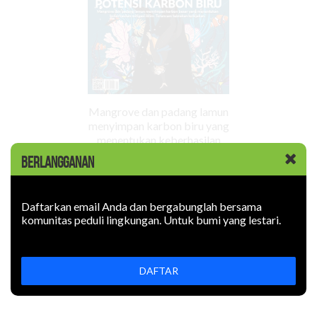
Mangrove dan padang lamun
menyimpan karbon biru yang
menentukan keberhasilan
mitigasi iklim. Terancam
BERLANGGANAN
tabrakan kebijakan.
Edisi Sebelumnya
Daftarkan email Anda dan bergabunglah bersama
komunitas peduli lingkungan. Untuk bumi yang lestari.
DAFTAR