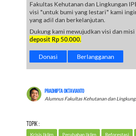
Fakultas Kehutanan dan Lingkungan IPB
visi "untuk bumi yang lestari" kami in
yang adil dan berkelanjutan.
Dukung kami mewujudkan visi dan misi
deposit Rp 50.000.
Donasi
Berlangganan
Pradhipta Oktavianto
Alumnus Fakultas Kehutanan dan Lingkung
Topik :
Krisis Iklim
Perubahan Iklim
Reforestasi