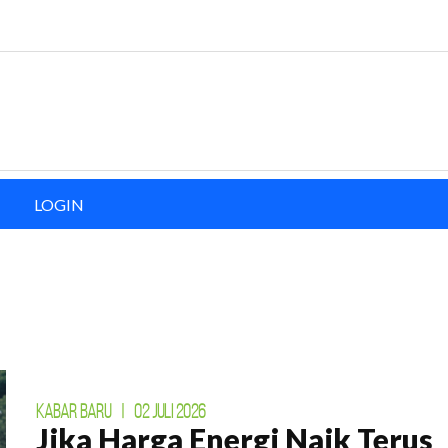
ingkungan. Untuk bumi yang lestari.
DAFTAR
LOGIN
KABAR BARU
|
02 JULI 2026
Jika Harga Energi Naik Terus