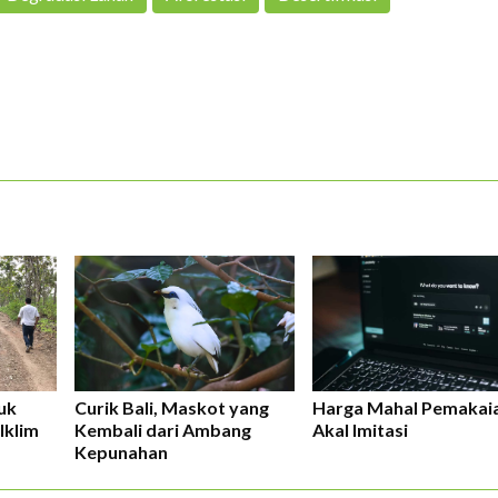
ERLANGGANAN
uk
Curik Bali, Maskot yang
Harga Mahal Pemakai
Iklim
Kembali dari Ambang
Akal Imitasi
Kepunahan
aftarkan email Anda dan bergabunglah bersama komunitas pedul