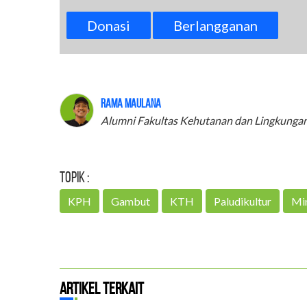
Donasi
Berlangganan
Rama Maulana
Alumni Fakultas Kehutanan dan Lingkungan
Topik :
KPH
Gambut
KTH
Paludikultur
Min
Artikel Terkait