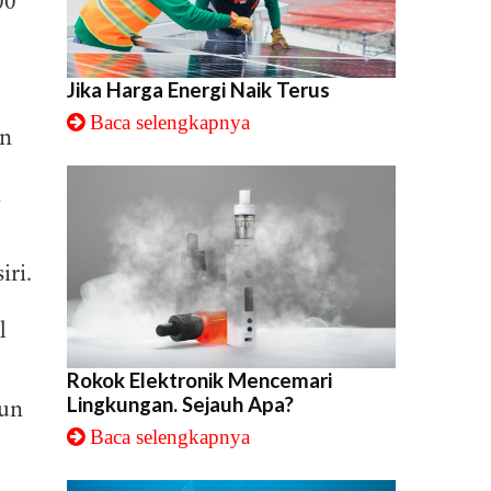
00
Jika Harga Energi Naik Terus
Baca selengkapnya
an
n
iri.
l
Rokok Elektronik Mencemari
Lingkungan. Sejauh Apa?
mun
Baca selengkapnya