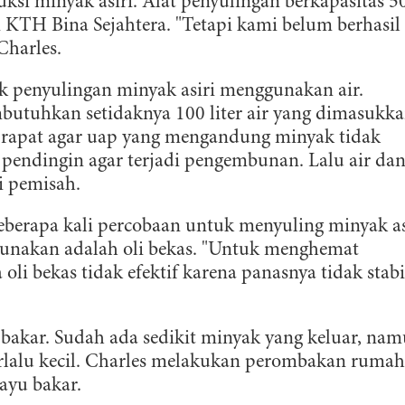
i minyak asiri. Alat penyulingan berkapasitas 5
i KTH Bina Sejahtera. "Tetapi kami belum berhasil
Charles.
 penyulingan minyak asiri menggunakan air.
butuhkan setidaknya 100 liter air yang dimasukk
 rapat agar uap yang mengandung minyak tidak
pa pendingin agar terjadi pengembunan. Lalu air da
i pemisah.
berapa kali percobaan untuk menyuling minyak as
gunakan adalah oli bekas. "Untuk menghemat
oli bekas tidak efektif karena panasnya tidak stabi
akar. Sudah ada sedikit minyak yang keluar, na
terlalu kecil. Charles melakukan perombakan rumah
ayu bakar.