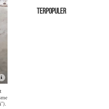
TERPOPULER
t
isme
").