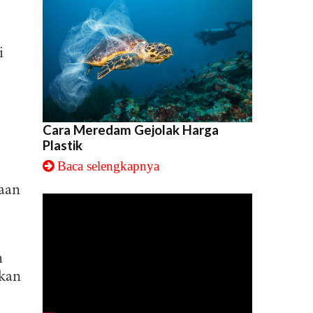
i
Cara Meredam Gejolak Harga
Plastik
Baca selengkapnya
taan
m
rkan