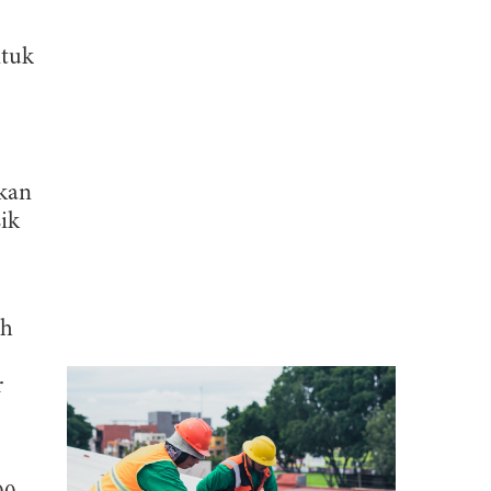
ntuk
kan
ik
ah
r