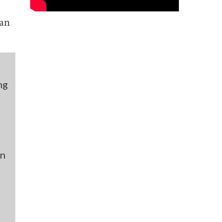
gan
ng
an